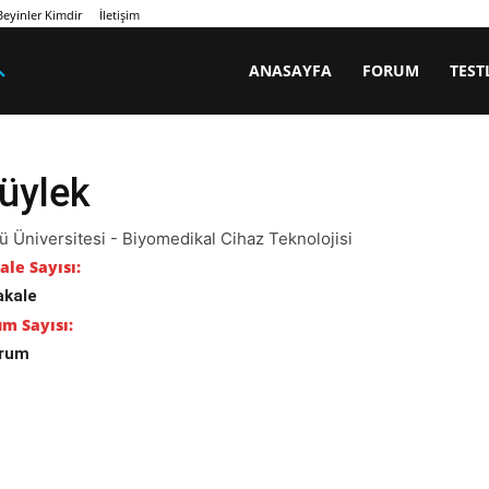
eyinler Kimdir
İletişim
ANASAYFA
FORUM
TEST
Tüylek
ü Üniversitesi - Biyomedikal Cihaz Teknolojisi
le Sayısı:
akale
m Sayısı:
orum