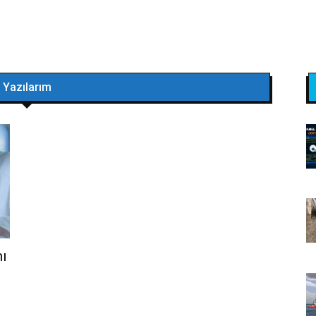
Yazılarım
mı