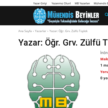
Yazarımız Olun!
MB Yazarları
Mühendis B
Yazar Girişi
Ana Sayfa
Yazarlar
Yazar: Öğr. Grv. Zülfü Tüylek
Yazar:
Öğr. Grv. Zülfü 
İnön
Maka
1 m
Yoru
0 y