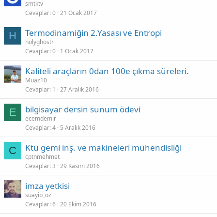
smtktv
Cevaplar
0
21 Ocak 2017
Termodinamiğin 2.Yasası ve Entropi
H
holyghostr
Cevaplar
0
1 Ocak 2017
Kaliteli araçların 0dan 100e çıkma süreleri.
Muaz10
Cevaplar
1
27 Aralık 2016
bilgisayar dersin sunum ödevi
E
ecemdemir
Cevaplar
4
5 Aralık 2016
Ktü gemi inş. ve makineleri mühendisliği
C
cptnmehmet
Cevaplar
3
29 Kasım 2016
imza yetkisi
suayip_öz
Cevaplar
6
20 Ekim 2016