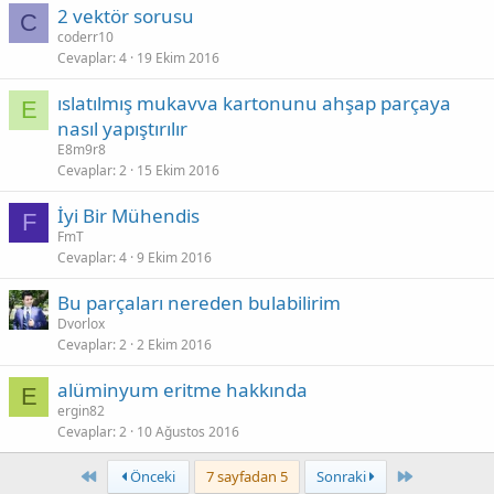
2 vektör sorusu
C
coderr10
Cevaplar
4
19 Ekim 2016
ıslatılmış mukavva kartonunu ahşap parçaya
E
nasıl yapıştırılır
E8m9r8
Cevaplar
2
15 Ekim 2016
İyi Bir Mühendis
F
FmT
Cevaplar
4
9 Ekim 2016
Bu parçaları nereden bulabilirim
Dvorlox
Cevaplar
2
2 Ekim 2016
alüminyum eritme hakkında
E
ergin82
Cevaplar
2
10 Ağustos 2016
First
Last
Önceki
7 sayfadan 5
Sonraki