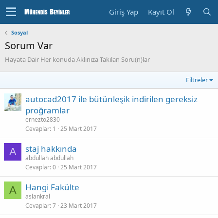
Giriş Yap
Kayıt Ol
Sosyal
Sorum Var
Hayata Dair Her konuda Aklınıza Takılan Soru(n)lar
Filtreler
autocad2017 ile bütünleşik indirilen gereksiz
proğramlar
ernezto2830
Cevaplar
1
25 Mart 2017
staj hakkında
A
abdullah abdullah
Cevaplar
0
25 Mart 2017
Hangi Fakülte
A
aslankral
Cevaplar
7
23 Mart 2017