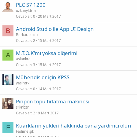
PLC S7 1200
ozkanyldrm
Cevaplar
0
20 Mart 2017
Android Studio ile App UI Design
B
Berkarakozu
Cevaplar
2
15 Mart 2017
M.T.O.K'mı yoksa diğerimi
A
aslankral
Cevaplar
3
15 Mart 2017
Mühendisler için KPSS
yasintrk
Cevaplar
0
14 Mart 2017
Pinpon topu fırlatma makinesi
srknbzr
Cevaplar
2
9 Mart 2017
Kuarkların yükleri hakkında bana yardımcı olun
F
Fadimeışık