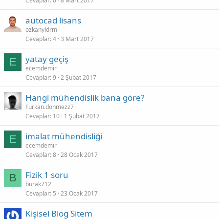
Cevaplar
0
8 Mart 2017
autocad lisans
ozkanyldrm
Cevaplar
4
3 Mart 2017
yatay geçiş
E
ecemdemir
Cevaplar
9
2 Şubat 2017
Hangi mühendislik bana göre?
Furkan.donmezz7
Cevaplar
10
1 Şubat 2017
imalat mühendisliği
E
ecemdemir
Cevaplar
8
28 Ocak 2017
Fizik 1 soru
B
burak712
Cevaplar
5
23 Ocak 2017
Kişisel Blog Sitem