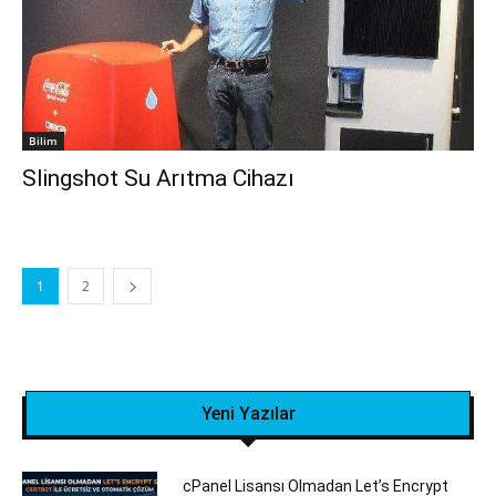
Bilim
Slingshot Su Arıtma Cihazı
1
2
Yeni Yazılar
cPanel Lisansı Olmadan Let’s Encrypt