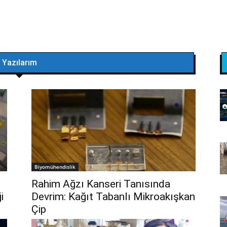
Yazılarım
Biyomühendislik
Rahim Ağzı Kanseri Tanısında
i
Devrim: Kağıt Tabanlı Mikroakışkan
Çip