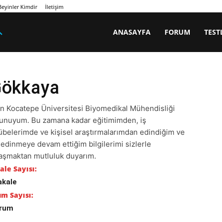
eyinler Kimdir
İletişim
ANASAYFA
FORUM
TEST
Gökkaya
n Kocatepe Üniversitesi Biyomedikal Mühendisliği
nuyum. Bu zamana kadar eğitimimden, iş
übelerimde ve kişisel araştırmalarımdan edindiğim ve
 edinmeye devam ettiğim bilgilerimi sizlerle
aşmaktan mutluluk duyarım.
le Sayısı:
akale
m Sayısı:
orum