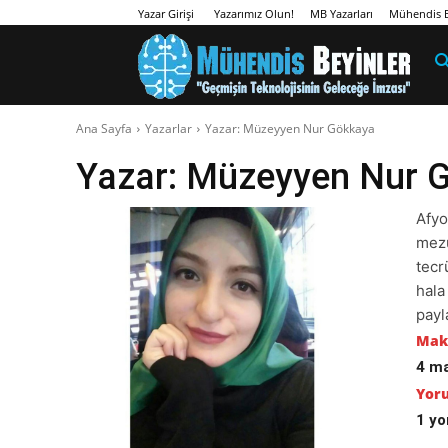
Yazarımız Olun!
MB Yazarları
Mühendis B
Yazar Girişi
Ana Sayfa
Yazarlar
Yazar: Müzeyyen Nur Gökkaya
Yazar:
Müzeyyen Nur 
Afyo
mezu
tecr
hala
payl
Maka
4 m
Yoru
1 y