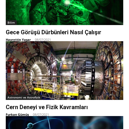
Bilim
Gece Görüşü Dürbünleri Nasıl Çalışır
Hayrettin Yaşar
-
08/07/2021
Astronomi ve Astrofizik
Cern Deneyi ve Fizik Kavramları
Furkan Gümüş
-
08/07/2021