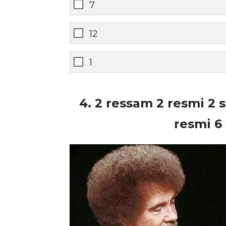
7
12
1
4. 2 ressam 2 resmi 2 s
resmi 6 