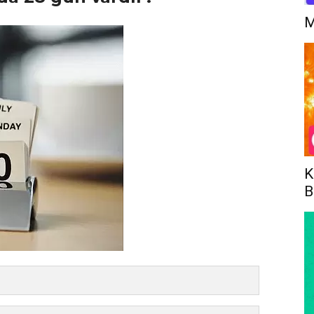
M
K
B