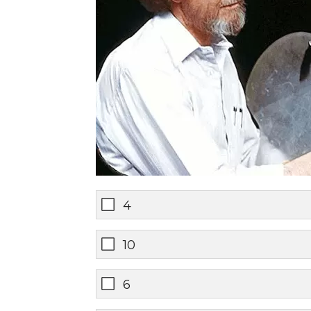
4
10
6