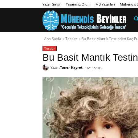
Yazarımız Olun!
MB Yazarları
Mühendis B
Yazar Girişi
Ana Sayfa
Testler
Bu Basit Mantık Testinden Kaç P
Testler
Bu Basit Mantık Test
Yazar:
Taner Hayret
16/11/2019