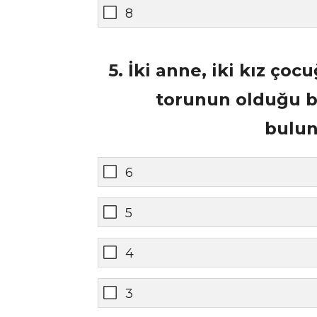
8
5. İki anne, iki kız çoc
torunun olduğu bi
bulu
6
5
4
3