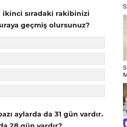
S
 ikinci sıradaki rakibinizi
sıraya geçmiş olursunuz?
S
M
bazı aylarda da 31 gün vardır.
da 28 gün vardır?