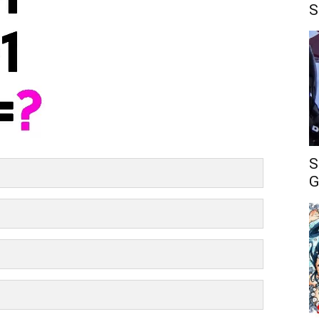
S
S
G