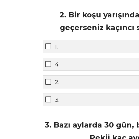
2. Bir koşu yarışında
geçerseniz kaçıncı 
1.
4.
2.
3.
3. Bazı aylarda 30 gün, 
Pekii kaç ay