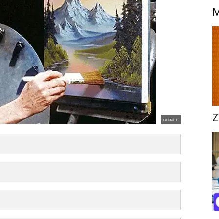
M
Z
ressam