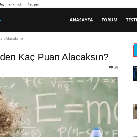
eyinler Kimdir
İletişim
ANASAYFA
FORUM
TEST
uan Alacaksın?
inden Kaç Puan Alacaksın?
28