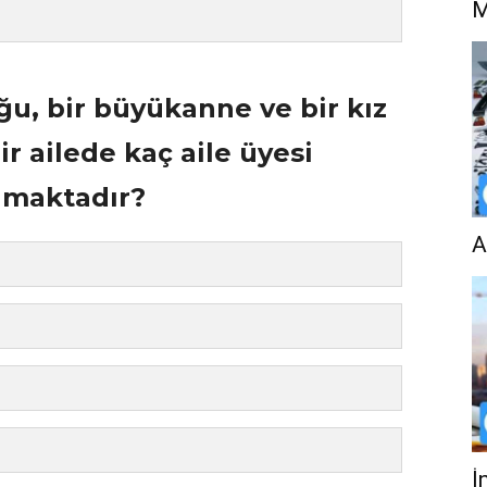
M
uğu, bir büyükanne ve bir kız
r ailede kaç aile üyesi
nmaktadır?
A
İ