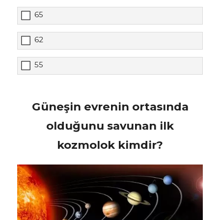
65
62
55
Güneşin evrenin ortasında
olduğunu savunan ilk
kozmolok kimdir?