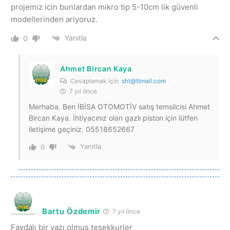
projemiz icin bunlardan mikro tip 5-10cm lik güvenli
modellerinden ariyoruz.
Yanıtla
0
Ahmet Bircan Kaya
Cevaplamak için
sht@ttmail.com
7 yıl önce
Merhaba. Ben İBİSA OTOMOTİV satış temsilcisi Ahmet
Bircan Kaya. İhtiyacınız olan gazlı piston için lütfen
iletişime geçiniz. 05518652667
Yanıtla
0
Bartu Özdemir
7 yıl önce
Faydalı bir yazı olmuş tesekkurler