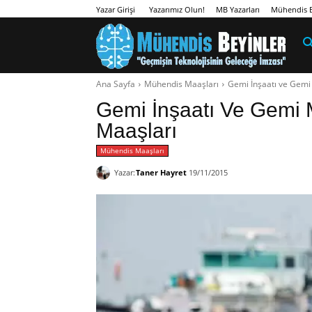
Yazarımız Olun!
MB Yazarları
Mühendis B
Yazar Girişi
Ana Sayfa
Mühendis Maaşları
Gemi İnşaatı ve Gemi
Gemi İnşaatı Ve Gemi M
Maaşları
Mühendis Maaşları
Yazar:
Taner Hayret
19/11/2015