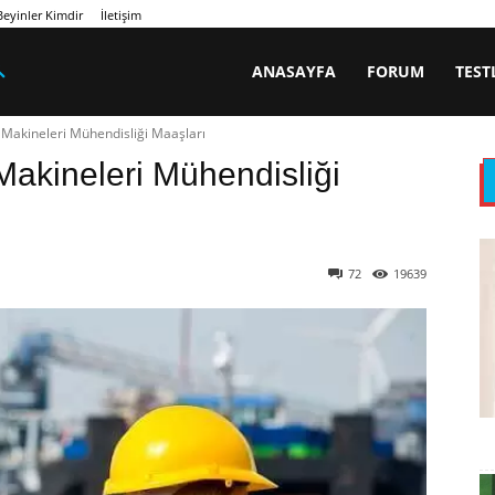
eyinler Kimdir
İletişim
ANASAYFA
FORUM
TEST
 Makineleri Mühendisliği Maaşları
akineleri Mühendisliği
72
19639