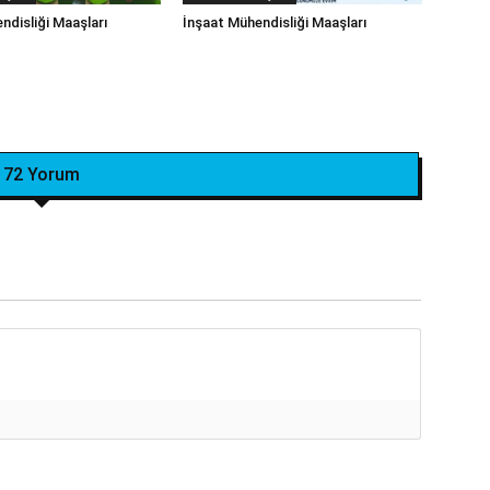
disliği‎ Maaşları
İnşaat Mühendisliği Maaşları
72 Yorum