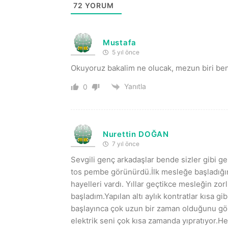
72
YORUM
Mustafa
5 yıl önce
Okuyoruz bakalim ne olucak, mezun biri beni
Yanıtla
0
Nurettin DOĞAN
7 yıl önce
Sevgili genç arkadaşlar bende sizler gibi
tos pembe görünürdü.İlk mesleğe başladığım
hayelleri vardı. Yıllar geçtikce mesleğin z
başladım.Yapılan altı aylık kontratlar kısa g
başlayınca çok uzun bir zaman olduğunu gö
elektrik seni çok kısa zamanda yıpratıyor.Hel