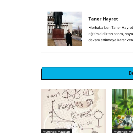
Taner Hayret
Merhaba ben Taner Hayret, 
eğitim aldıktan sonra, hay
devam ettirmeye karar verd
B
Mühendis Maaşları
Mühendis Maa