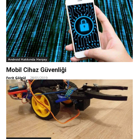
Android Hakkında Herşey
Mobil Cihaz Güvenliği
Ferit Gölgül
-
28/01/2019