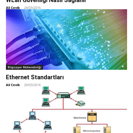
WLan Güvenliği Nasıl Sağlanır
Ali Cevik
-
24/03/2016
Bilgisayar Mühendisliği
Ethernet Standartları
Ali Cevik
-
20/03/2016