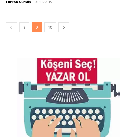
Furkan Gümüş
-
01/11/2015
8
9
10