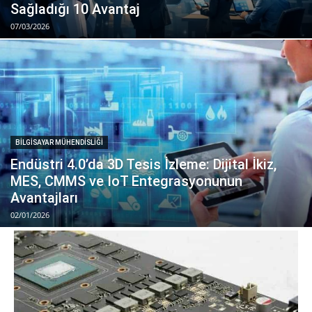
Sağladığı 10 Avantaj
07/03/2026
BILGISAYAR MÜHENDISLIĞI
Endüstri 4.0’da 3D Tesis İzleme: Dijital İkiz,
MES, CMMS ve IoT Entegrasyonunun
Avantajları
02/01/2026