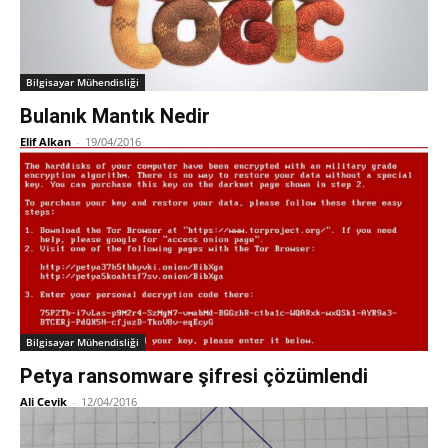
Bilgisayar Mühendisliği
Bulanık Mantık Nedir
Elif Alkan
-
19/04/2016
Bilgisayar Mühendisliği
Petya ransomware şifresi çözümlendi
Ali Cevik
-
12/04/2016