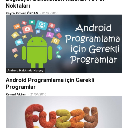
Noktaları
Kayra Rıdvan ÖZCAN
-
01/05/2016
Android Hakkında Herşey
Android Programlama için Gerekli
Programlar
Kemal Aktan
-
21/04/2016