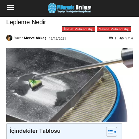
Lepleme Nedir
İmalat Mühendisliği
Makine Mühendisliği
Yazar:
Merve Akkaş
1
9714
15/12/2021
İçindekiler Tablosu