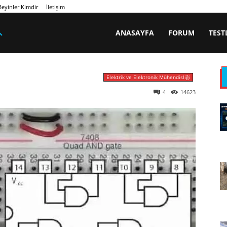
eyinler Kimdir
İletişim
ANASAYFA
FORUM
TEST
Elektrik ve Elektronik Mühendisliği
4
14623