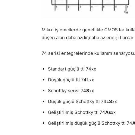
Mikro işlemcilerde genellikle CMOS lar kulla
düşen alan daha azdır,daha az enerji harcar v
74 serisi entegrelerinde kullanım senaryosun
Standart güçlü ttl 74xx
Düşük güçlü ttl 74
L
xx
Schottky serisi 74
S
xx
Düşük güçlü Schottky ttl 74
LS
xx
Geliştirilmiş Schottky ttl 74
As
xx
Geliştirilmiş düşük güçlü Schottky ttl 74