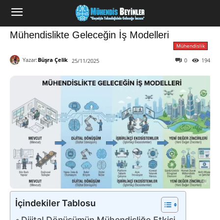
Mühendislikte Geleceğin İş Modelleri
Mühendislik
Yazar:
Büşra Çelik
0
194
25/11/2025
İçindekiler Tablosu
Dijital Dönüşümün Mühendisliğe Etkisi