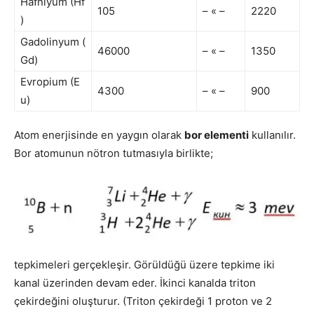
Hafniyum (Hf
105
– « –
2220
)
Gadolinyum (
46000
– « –
1350
Gd)
Evropium (E
4300
– « –
900
u)
Atom enerjisinde en yaygın olarak
bor elementi
kullanılır.
Bor atomunun nötron tutmasıyla birlikte;
tepkimeleri gerçekleşir. Görüldüğü üzere tepkime iki
kanal üzerinden devam eder. İkinci kanalda triton
çekirdeğini oluşturur. (Triton çekirdeği 1 proton ve 2