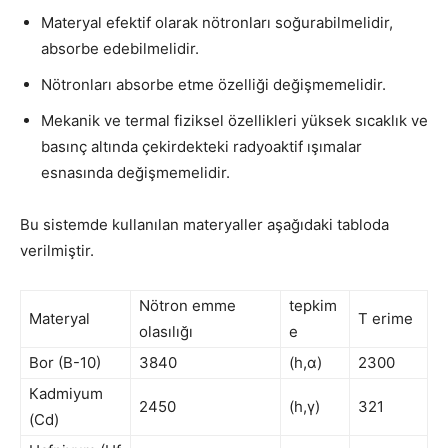
Materyal efektif olarak nötronları soğurabilmelidir,
absorbe edebilmelidir.
Nötronları absorbe etme özelliği değişmemelidir.
Mekanik ve termal fiziksel özellikleri yüksek sıcaklık ve
basınç altında çekirdekteki radyoaktif ışımalar
esnasında değişmemelidir.
Bu sistemde kullanılan materyaller aşağıdaki tabloda
verilmiştir.
Nötron emme
tepkim
Materyal
Т erime
olasılığı
e
Bor (B-10)
3840
(h,α)
2300
Каdmiyum
2450
(h,γ)
321
(Cd)