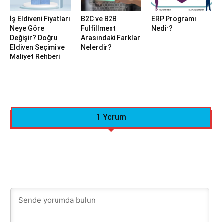
İş Eldiveni Fiyatları
B2C ve B2B
ERP Programı
Neye Göre
Fulfillment
Nedir?
Değişir? Doğru
Arasındaki Farklar
Eldiven Seçimi ve
Nelerdir?
Maliyet Rehberi
1 Yorum