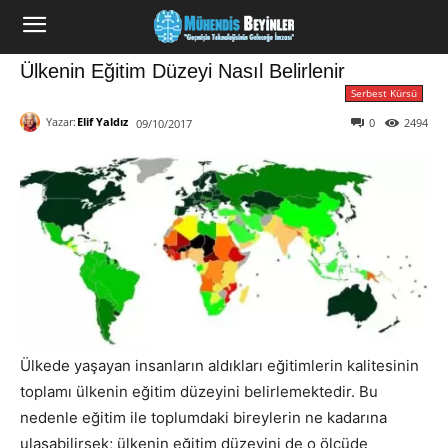
Ülkenin Eğitim Düzeyi Nasıl Belirlenir
Serbest Kürsü
Yazar:
Elif Yaldız
0
2494
09/10/2017
Ülkede yaşayan insanların aldıkları eğitimlerin kalitesinin
toplamı ülkenin eğitim düzeyini belirlemektedir. Bu
nedenle eğitim ile toplumdaki bireylerin ne kadarına
ulaşabilirsek; ülkenin eğitim düzeyini de o ölçüde