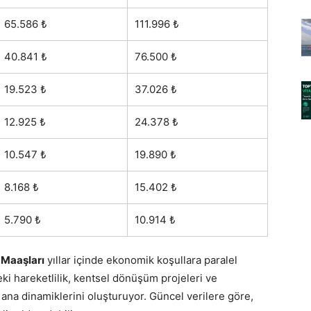
65.586 ₺
111.996 ₺
40.841 ₺
76.500 ₺
19.523 ₺
37.026 ₺
12.925 ₺
24.378 ₺
10.547 ₺
19.890 ₺
8.168 ₺
15.402 ₺
5.790 ₺
10.914 ₺
 Maaşları
yıllar içinde ekonomik koşullara paralel
ki hareketlilik, kentsel dönüşüm projeleri ve
 ana dinamiklerini oluşturuyor. Güncel verilere göre,