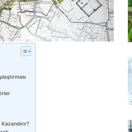
ılaştırması
örler
 Kazandırır?
ecek