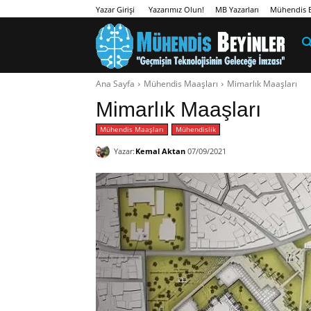
Yazarımız Olun!
MB Yazarları
Mühendis B
Yazar Girişi
Ana Sayfa
Mühendis Maaşları
Mimarlık Maaşları
Mimarlık Maaşları
Mühendis Maaşları
Mühendislik
Yazar:
Kemal Aktan
07/09/2021