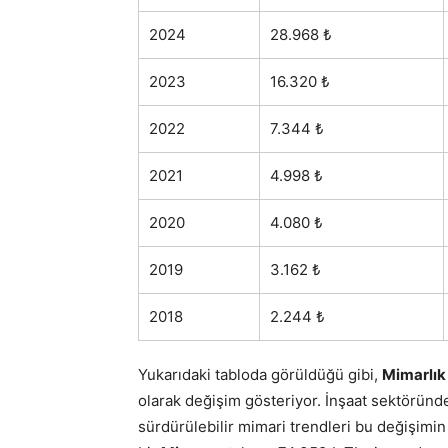
2024
28.968 ₺
2023
16.320 ₺
2022
7.344 ₺
2021
4.998 ₺
2020
4.080 ₺
2019
3.162 ₺
2018
2.244 ₺
Yukarıdaki tabloda görüldüğü gibi,
Mimarlık
olarak değişim gösteriyor. İnşaat sektöründe
sürdürülebilir mimari trendleri bu değişimin