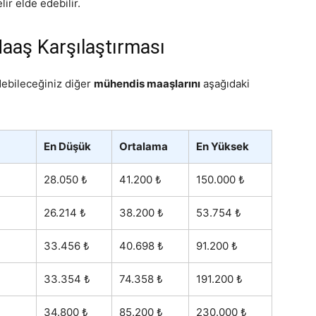
ir elde edebilir.
aaş Karşılaştırması
debileceğiniz diğer
mühendis maaşlarını
aşağıdaki
En Düşük
Ortalama
En Yüksek
28.050 ₺
41.200 ₺
150.000 ₺
26.214 ₺
38.200 ₺
53.754 ₺
33.456 ₺
40.698 ₺
91.200 ₺
33.354 ₺
74.358 ₺
191.200 ₺
34.800 ₺
85.200 ₺
230.000 ₺