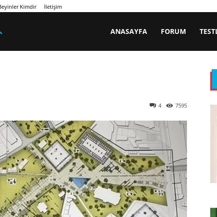
eyinler Kimdir
İletişim
ANASAYFA
FORUM
TEST
4
7595