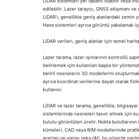
LiDAR sistemleri yer tabanlı olabilir veya ins
edilebilir. Lazer tarayıcı, GNSS ekipmanı ve 
LiDAR’ı, genellikle geniş alanlardaki zemin y
Hava sistemleri ayrıca görüntü yakalamak içi
LiDAR verileri, geniş alanlar için temel harita
Lazer tarama, lazer ışınlarının kontrollü sa
belirlemek için kullanılan başka bir yöntemd
belirli nesnelerin 3D modellerini oluşturmak i
ayrıca koordinat verilerine dayalı olarak fiz
kullanılır.
LiDAR ve lazer tarama, genellikle, bilgisaya
sistemlerinde nesneleri tasvir etmek için k
bulutu görüntüleri üretir. Nokta bulutlarının 
kümeleri, CAD veya BIM modellerinde pratiklik
araçları ve yapay zeka (AI), bu süreçte yardım