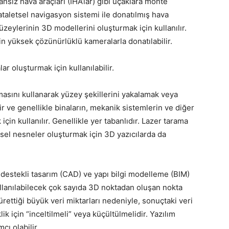
ansız hava araçları (İHA’lar) gibi uçaklara monte
ataletsel navigasyon sistemi ile donatılmış hava
üzeylerinin 3D modellerini oluşturmak için kullanılır.
n yüksek çözünürlüklü kameralarla donatılabilir.
lar oluşturmak için kullanılabilir.
pmasını kullanarak yüzey şekillerini yakalamak veya
ir ve genellikle binaların, mekanik sistemlerin ve diğer
çin kullanılır. Genellikle yer tabanlıdır. Lazer tarama
iksel nesneler oluşturmak için 3D yazıcılarda da
r destekli tasarım (CAD) ve yapı bilgi modelleme (BIM)
ullanılabilecek çok sayıda 3D noktadan oluşan nokta
ürettiği büyük veri miktarları nedeniyle, sonuçtaki veri
 için “inceltilmeli” veya küçültülmelidir. Yazılım
cı olabilir.