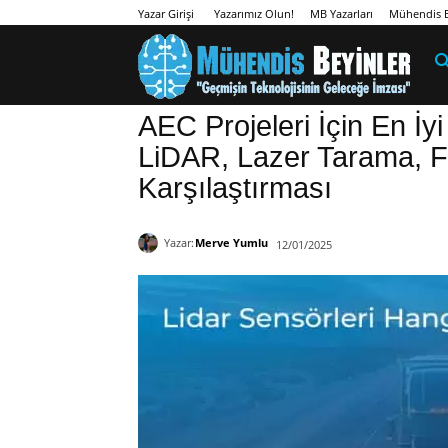
Yazarımız Olun!
MB Yazarları
Mühendis B
Yazar Girişi
AEC Projeleri İçin En İy
LiDAR, Lazer Tarama, 
Karşılaştırması
Yazar:
Merve Yumlu
12/01/2025