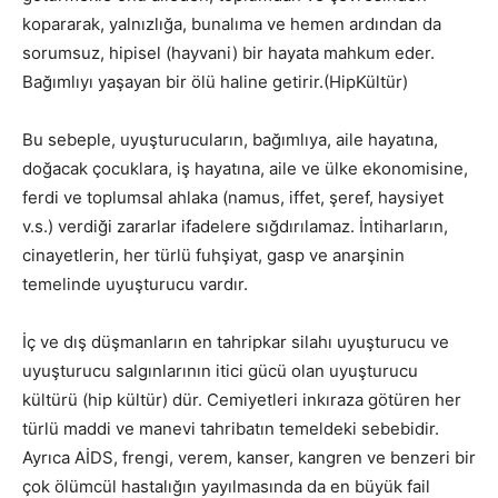
kopararak, yalnızlığa, bunalıma ve hemen ardından da
sorumsuz, hipisel (hayvani) bir hayata mahkum eder.
Bağımlıyı yaşayan bir ölü haline getirir.(HipKültür)
Bu sebeple, uyuşturucuların, bağımlıya, aile hayatına,
doğacak çocuklara, iş hayatına, aile ve ülke ekonomisine,
ferdi ve toplumsal ahlaka (namus, iffet, şeref, haysiyet
v.s.) verdiği zararlar ifadelere sığdırılamaz. İntiharların,
cinayetlerin, her türlü fuhşiyat, gasp ve anarşinin
temelinde uyuşturucu vardır.
İç ve dış düşmanların en tahripkar silahı uyuşturucu ve
uyuşturucu salgınlarının itici gücü olan uyuşturucu
kültürü (hip kültür) dür. Cemiyetleri inkıraza götüren her
türlü maddi ve manevi tahribatın temeldeki sebebidir.
Ayrıca AİDS, frengi, verem, kanser, kangren ve benzeri bir
çok ölümcül hastalığın yayılmasında da en büyük fail