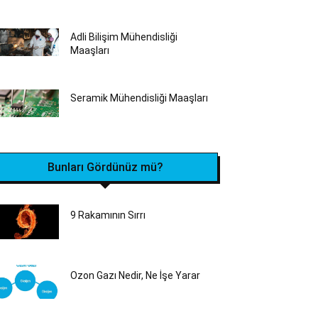
Adli Bilişim Mühendisliği
Maaşları
Seramik Mühendisliği‎ Maaşları
Bunları Gördünüz mü?
9 Rakamının Sırrı
Ozon Gazı Nedir, Ne İşe Yarar