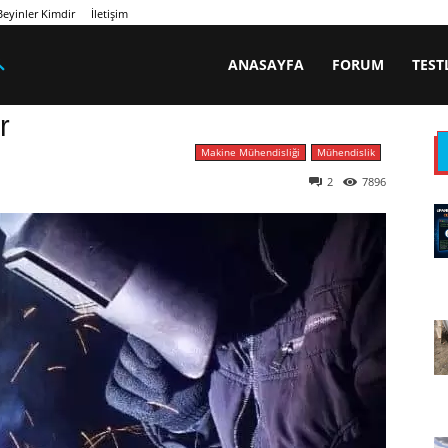
eyinler Kimdir
İletişim
ANASAYFA
FORUM
TEST
r
Makine Mühendisliği
Mühendislik
2
7896