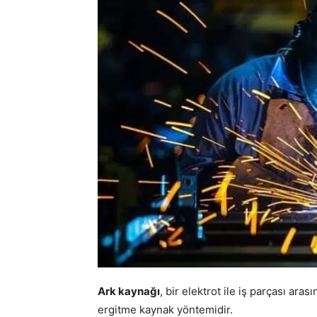
Ark kaynağı
, bir elektrot ile iş parçası arası
ergitme kaynak yöntemidir.