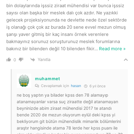
bin dolaylarında işssiz ziraat mühendisi var bunca işssiz
sayısı olan başka bir meslek dalı çok azdır. Ne yazıkki
gelecek projeksiyonunda ne devlette nede özel sektörde
iş olanağı çok çok az burada 20 sene evvel mezun olmuş
şanşı yaver gitmiş bir kaç insanı örnek verenlere
bakmayınız sorunuz soruşturunuz meslek forumlarına
bakınız bir bilenden değil 10 bilenden fikir
…
Read more »
Yanıtla
0
muhammet
Cevaplamak için
hasan
6 yıl önce
ne boş yaptın ya bilader kpss den 78 alamayıp
atanamayanlar varsa suç ziraatte değil atanamayan
beyninizde abim ziraat mühendisi 2017 te atandı
bende 2020 de mezun oluyorum eylül deki kpss yi
bekliyorum git bütün mühendislik mimarlık bölümlerini
araştır hangisinde atama 78 lerde her kpss puanı ile