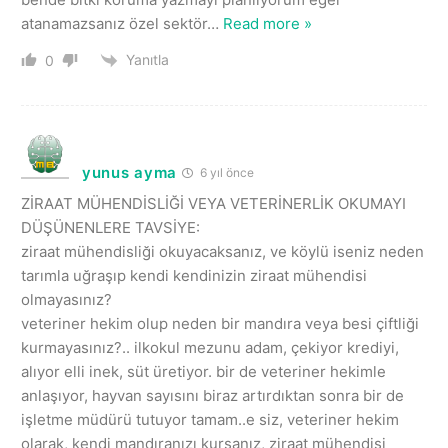
atanamazsanız özel sektör
…
Read more »
Yanıtla
0
yunus ayma
6 yıl önce
ZİRAAT MÜHENDİSLİĞİ VEYA VETERİNERLİK OKUMAYI
DÜŞÜNENLERE TAVSİYE:
ziraat mühendisliği okuyacaksanız, ve köylü iseniz neden
tarımla uğraşıp kendi kendinizin ziraat mühendisi
olmayasınız?
veteriner hekim olup neden bir mandıra veya besi çiftliği
kurmayasınız?.. ilkokul mezunu adam, çekiyor krediyi,
alıyor elli inek, süt üretiyor. bir de veteriner hekimle
anlaşıyor, hayvan sayısını biraz artırdıktan sonra bir de
işletme müdürü tutuyor tamam..e siz, veteriner hekim
olarak, kendi mandıranızı kursanız, ziraat mühendisi