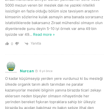
5000 mezun veren bir meslek dalı ne yazıkki nitelikli
issizligin en fazla olduğu bölüm size tavsiyem araştırın
kimsenin sözlerine kulak asmayin ama banada sorarsanız
istatistiklerede bakarsanız Ziraat mühendisi olmayın olun
diyenlerede şunu deyin 5-10 iyi örnek var ama 49 bin
işsizde var 49
…
Read more »
Yanıtla
0
Nurcan
6 yıl önce
O kadar küçümseyip yerden yere vurdunuz ki bu mesleği
ülkede organik tarım akıllı tarımdan ne paralar
kazanıyorlar mesleki bilginin yanına birazda ticari zekayı
eklersen neden bişeyler olmasın nihayetinde her
yerinden bereket fışkıran topraklara sahip bir ülkeyiz
birazda bu açıdan bakılmaz mı bakın sebze ithal den