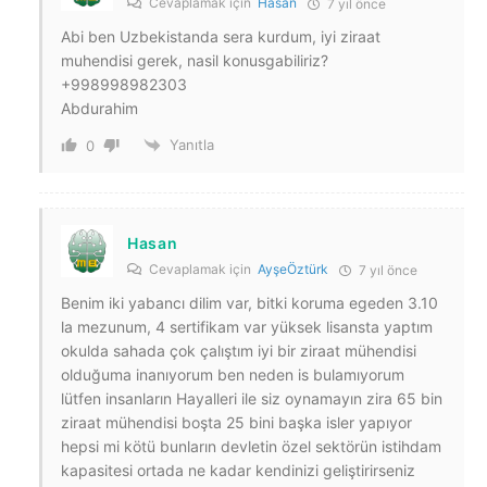
Cevaplamak için
Hasan
7 yıl önce
Abi ben Uzbekistanda sera kurdum, iyi ziraat
muhendisi gerek, nasil konusgabiliriz?
+998998982303
Abdurahim
Yanıtla
0
Hasan
Cevaplamak için
AyşeÖztürk
7 yıl önce
Benim iki yabancı dilim var, bitki koruma egeden 3.10
la mezunum, 4 sertifikam var yüksek lisansta yaptım
okulda sahada çok çalıştım iyi bir ziraat mühendisi
olduğuma inanıyorum ben neden is bulamıyorum
lütfen insanların Hayalleri ile siz oynamayın zira 65 bin
ziraat mühendisi boşta 25 bini başka isler yapıyor
hepsi mi kötü bunların devletin özel sektörün istihdam
kapasitesi ortada ne kadar kendinizi geliştirirseniz