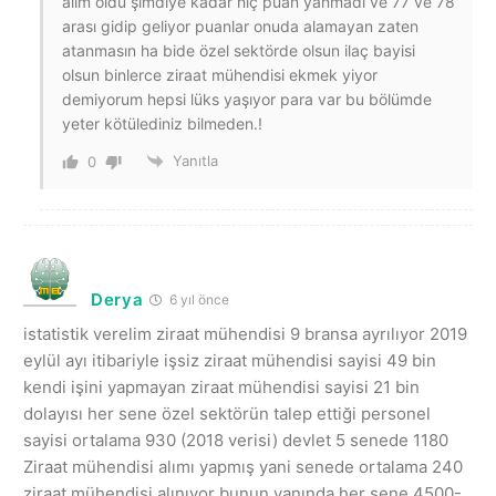
alım oldu şimdiye kadar hiç puan yanmadı ve 77 ve 78
arası gidip geliyor puanlar onuda alamayan zaten
atanmasın ha bide özel sektörde olsun ilaç bayisi
olsun binlerce ziraat mühendisi ekmek yiyor
demiyorum hepsi lüks yaşıyor para var bu bölümde
yeter kötülediniz bilmeden.!
Yanıtla
0
Derya
6 yıl önce
istatistik verelim ziraat mühendisi 9 bransa ayrılıyor 2019
eylül ayı itibariyle işsiz ziraat mühendisi sayisi 49 bin
kendi işini yapmayan ziraat mühendisi sayisi 21 bin
dolayısı her sene özel sektörün talep ettiği personel
sayisi ortalama 930 (2018 verisi) devlet 5 senede 1180
Ziraat mühendisi alımı yapmış yani senede ortalama 240
ziraat mühendisi alınıyor bunun yanında her sene 4500-