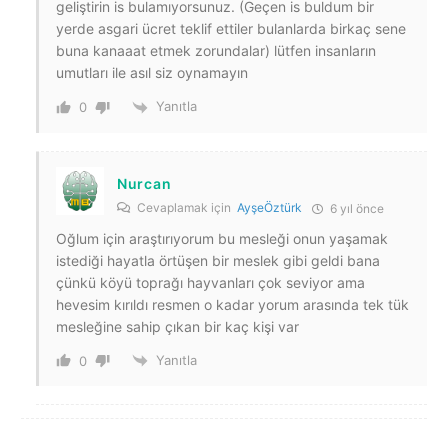
geliştirin is bulamıyorsunuz. (Geçen is buldum bir
yerde asgari ücret teklif ettiler bulanlarda birkaç sene
buna kanaaat etmek zorundalar) lütfen insanların
umutları ile asıl siz oynamayın
Yanıtla
0
Nurcan
Cevaplamak için
AyşeÖztürk
6 yıl önce
Oğlum için araştırıyorum bu mesleği onun yaşamak
istediği hayatla örtüşen bir meslek gibi geldi bana
çünkü köyü toprağı hayvanları çok seviyor ama
hevesim kırıldı resmen o kadar yorum arasında tek tük
mesleğine sahip çıkan bir kaç kişi var
Yanıtla
0