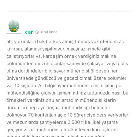
can
6 yıl önce
abi yorumlara bak herkes atmış tutmuş yok efendim aç
kalırsın, ataması yapılmıyor, maaşı az, amele gibi
çalıştırıyorlar vs. kardeşim örnek verdiğiniz makine
bölümünden mezun olanlar sanayide çalışıyor veya polis
olma derdindeler bilgisayar mühendisliği desen her
üniversitede gündüzcü ve gececi olmak üzere bölümler
var 10 kişiden 2si bilgisayar mühendisi canı sıkılan pc
mühendisliğine gidiyor tamam attınız tuttunuzda nasıl bu
örnekleri verdiniz onu anlamadım mühendisliklerin
durumları hep aynı inşaat mühendisliği bölümleri
dolmuyor 70 kontenjan açıp 10 öğrenciye ders veriyorlar
ve mezunlarda şantiyelerde 2.500 tl ile ilkel yaşama
geçiyor ziraat mühendisi olmak isteyen kardeşlerim
bende bitki koruma yazmayı planlıyorum eğer