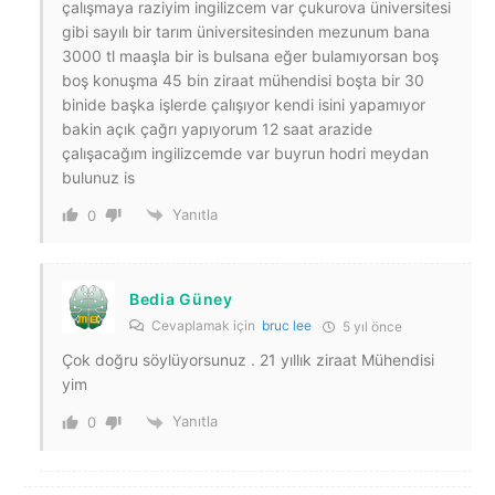
çalışmaya raziyim ingilizcem var çukurova üniversitesi
gibi sayılı bir tarım üniversitesinden mezunum bana
3000 tl maaşla bir is bulsana eğer bulamıyorsan boş
boş konuşma 45 bin ziraat mühendisi boşta bir 30
binide başka işlerde çalışıyor kendi isini yapamıyor
bakin açık çağrı yapıyorum 12 saat arazide
çalışacağım ingilizcemde var buyrun hodri meydan
bulunuz is
Yanıtla
0
Bedia Güney
Cevaplamak için
bruc lee
5 yıl önce
Çok doğru söylüyorsunuz . 21 yıllık ziraat Mühendisi
yim
Yanıtla
0