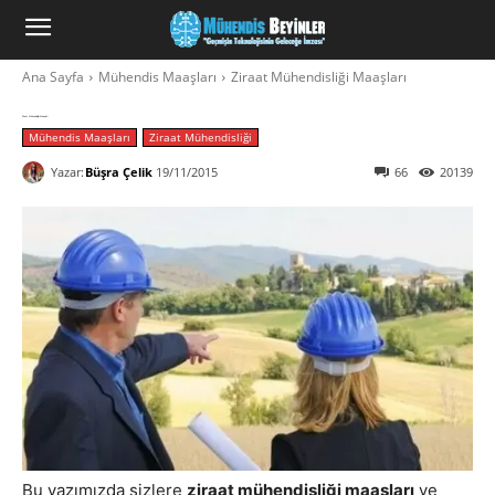
Ana Sayfa
Mühendis Maaşları
Ziraat Mühendisliği Maaşları
Ziraat Mühendisliği Maaşları
Mühendis Maaşları
Ziraat Mühendisliği
Yazar:
Büşra Çelik
19/11/2015
66
20139
Bu yazımızda sizlere
ziraat mühendisliği maaşları
ve