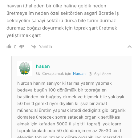
hayvan ithal eden bir ülke haline geldik neden
üretmeyelim neden özel sektörden asgari ücretle iş
bekleyelim sanayi sektörü dursa bile tarım durmaz
duramaz boğazı doyurmak için toprak şart üretmek
yetiştirmek şart
Yanıtla
0
hasan
Cevaplamak için
Nurcan
6 yıl önce
Nurcan hanım sanıyor ki tarıma yatırım yapmak
bedava bugün 100 dönümlük bir toprağa en
basitinden bir buğday ekmek ve biçmek bile yaklaşık
50 bin tl gerektiriyor diyelim ki işsiz bir ziraat
mühendisi üretim yapmak istedi dediğiniz gibi organik
domates üretecek sonra satacak organik sertifikası
almak için kafadan 6000 tl si gitti, toprağı yok icare
toprak kiraladı oda 50 dönüm için en az 25-30 bin tl
efendim tohum,organik gübre,organik ilaç masrafıda