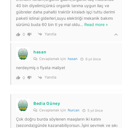
40 bin diyelim(çünkü organik tarıma uygun ilaç ve
gübreler daha pahallı) traktör kiraladı işçi tuttu derimi
paketi istinai giderleri,suyu elektiriği mekanik bakımı
sürümü buda 60 bin tl ye mal oldu
…
Read more »
Yanıtla
0
hasan
Cevaplamak için
hasan
6 yıl önce
nerdeymiş o fiyata maliyet
Yanıtla
0
Bedia Güney
Cevaplamak için
Nurcan
5 yıl önce
Çok doğru burda söylenen maaşların iki katını
(sezonda)günde kazanabiliyorsun..İşini sevmek ve sıkı