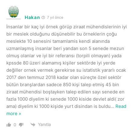
Hakan
7 yıl önce
İnsanlar bir kaç iyi örnek görüp ziraat mühendislerinin iyi
bir meslek olduğunu düşünebilir bu örneklerin çoğu
meslekte 10 senesini tamamlamis kendi alanında
uzmanlaşmış insanlar beri yandan son 5 senede mezun
olmuş olanlar ve iyi bir referansı (torpili olmayan) yada
kpssde 80 üzeri alamamış kişiler sektörde iyi yerde
değiller ornek vermek gerekirse su istatistik yararlı ocak
2017 den temmuz 2018 kadar olan süreçte özel sektör
bütün branşlardan sadece 850 kişi talep etmiş 45 bin
ziraat mühendisi boştayken talep edilen sayı senede en
fazla 1000 diyelim ki senede 1000 kiside devlet aldi( zor
ama) diyelim ki 1000 kişide yurt disindan is buldu
…
Read
more »
Yanıtla
0