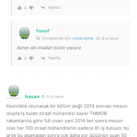
Yanıtla
0
Yusuf
Cevaplamak için
yunus ayma
6 yıl önce
Aynen abi insallah bizde yaparız
Yanıtla
0
hasan
6 yıl önce
Kesinlikle okunacak bir bölüm değil 2014 sonrası mezun
olupta iş bulan ziraat mühendisi sayısı TMMOB
rakamlarına göre %8 civarı yani 2014 ten sonra mezun
olan her 100 ziraat mühendisinin sadece 8’i iş buluyor bu
artık bu aşamadan sonra çok daha zor düşünün şuan 50