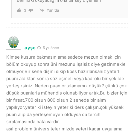
ben illaki okuyacağım ona bir şey diyemem
Yanıtla
0
ayşe
5 yıl önce
Kimse kusura bakmasın ama sadece mezun olmak için
bölüm okuyup sonra üni mezunu işsisiz diye gezinmekle
olmuyor,Bir sene dişini sıkıp kpss hazırlansanız yeterli
puanı aldıktan sonra sözleşmeli veya kadrolu bir şekilde
yerleşirsiniz. Neden puan ortalamamız düşük? çünkü çok
düşük puanlarla mühendis olunabiliyor artık.Bu bizler için
bir fırsat.700 olsun 800 olsun 2 senede bir alım
yapılıyor.yeter ki isteyin yeter ki ders çalışın.çok yüksek
puan alıp da yerleşemeyen olduysa da tercih
sıralamasında hata vardır.
asıl problem üniversitelerimizde yeteri kadar uygulama