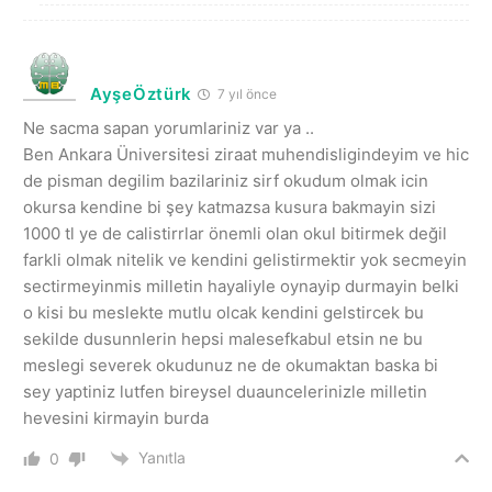
AyşeÖztürk
7 yıl önce
Ne sacma sapan yorumlariniz var ya ..
Ben Ankara Üniversitesi ziraat muhendisligindeyim ve hic
de pisman degilim bazilariniz sirf okudum olmak icin
okursa kendine bi şey katmazsa kusura bakmayin sizi
1000 tl ye de calistirrlar önemli olan okul bitirmek değil
farkli olmak nitelik ve kendini gelistirmektir yok secmeyin
sectirmeyinmis milletin hayaliyle oynayip durmayin belki
o kisi bu meslekte mutlu olcak kendini gelstircek bu
sekilde dusunnlerin hepsi malesefkabul etsin ne bu
meslegi severek okudunuz ne de okumaktan baska bi
sey yaptiniz lutfen bireysel duauncelerinizle milletin
hevesini kirmayin burda
Yanıtla
0