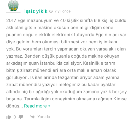
işsiz yikik
7 yıl önce
2017 Ege mezunuyum ve 40 kişilik sınıfta 6 8 kişi iş buldu
aklı olan gitsin makine okusun benim girdiğim sene
puanım dogu elektrik elektronik tutuyordu Ege nin adı var
diye geldim hem okuması bitirmesi zor hem iş imkanı
yok. Bu yorumları tercih yapmadan okuyan varsa aklı olan
yazmaz. Benden düşük puanla doğuda makine okuyan
arkadaşım şuan İstanbul’da calisiyor. Kesinlikle tarım
bitmiş ziraat mühendileri ara orta malı eleman olarak
görülüyor . Is ilanlarinda tezgahtan arıyor adam yanına
ziraat mühendisi yazıyor meleğimiz bu kadar ayaklar
altında hiç bir ağırlığı yok okuduğum zamana yazık herşey
boşuna. Tarımla ilgim deneyimim olmasına rağmen Kimse
dönüş
…
Read more »
Yanıtla
0