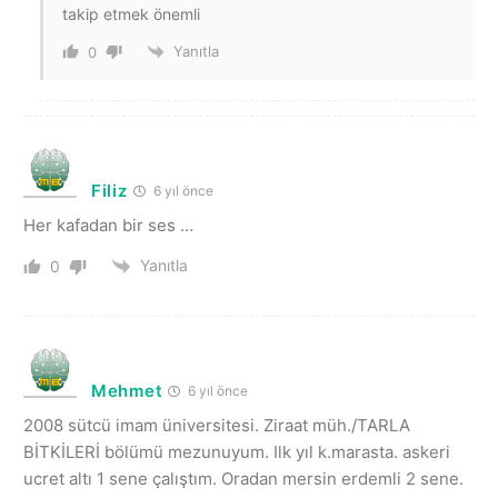
takip etmek önemli
Yanıtla
0
Filiz
6 yıl önce
Her kafadan bir ses …
Yanıtla
0
Mehmet
6 yıl önce
2008 sütcü imam üniversitesi. Ziraat müh./TARLA
BİTKİLERİ bölümü mezunuyum. Ilk yıl k.marasta. askeri
ucret altı 1 sene çalıştım. Oradan mersin erdemli 2 sene.