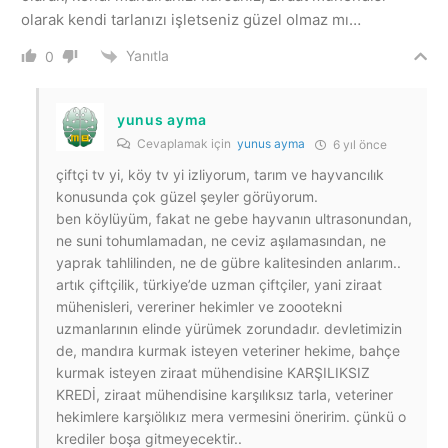
olarak kendi tarlanızı işletseniz güzel olmaz mı…
Yanıtla
0
yunus ayma
Cevaplamak için
yunus ayma
6 yıl önce
çiftçi tv yi, köy tv yi izliyorum, tarım ve hayvancılık
konusunda çok güzel şeyler görüyorum.
ben köylüyüm, fakat ne gebe hayvanın ultrasonundan,
ne suni tohumlamadan, ne ceviz aşılamasından, ne
yaprak tahlilinden, ne de gübre kalitesinden anlarım..
artık çiftçilik, türkiye’de uzman çiftçiler, yani ziraat
mühenisleri, vereriner hekimler ve zoootekni
uzmanlarının elinde yürümek zorundadır. devletimizin
de, mandıra kurmak isteyen veteriner hekime, bahçe
kurmak isteyen ziraat mühendisine KARŞILIKSIZ
KREDİ, ziraat mühendisine karşılıksız tarla, veteriner
hekimlere karşıölıkız mera vermesini öneririm. çünkü o
krediler boşa gitmeyecektir..