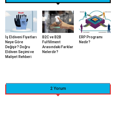
İş Eldiveni Fiyatları
B2C ve B2B
ERP Programı
Neye Göre
Fulfillment
Nedir?
Değişir? Doğru
Arasındaki Farklar
Eldiven Seçimi ve
Nelerdir?
Maliyet Rehberi
2 Yorum