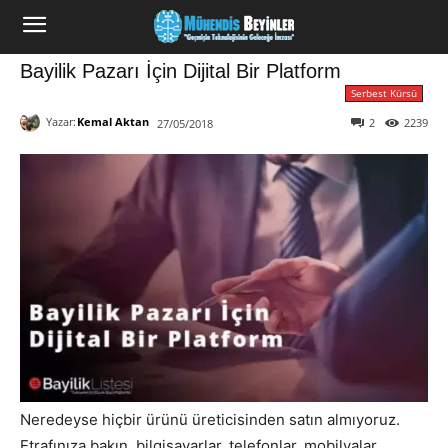
Bayilik Pazarı İçin Dijital Bir Platform
Serbest Kürsü
Yazar:
Kemal Aktan
2
2239
27/05/2018
Neredeyse hiçbir ürünü üreticisinden satın almıyoruz.
Etrafınıza bakın, bilgisayarlar, telefonlar, mobilyalar,