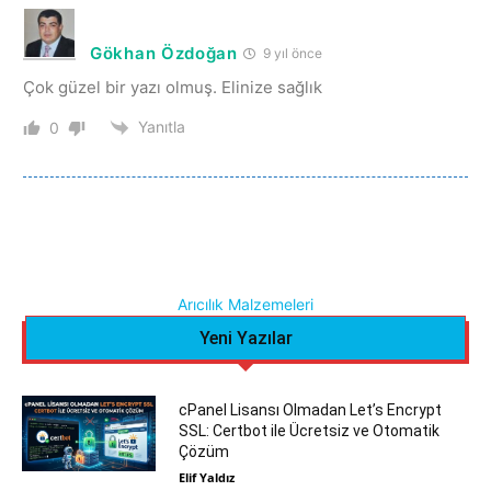
Gökhan Özdoğan
9 yıl önce
Çok güzel bir yazı olmuş. Elinize sağlık
Yanıtla
0
Arıcılık Malzemeleri
Yeni Yazılar
cPanel Lisansı Olmadan Let’s Encrypt
SSL: Certbot ile Ücretsiz ve Otomatik
Çözüm
Elif Yaldız