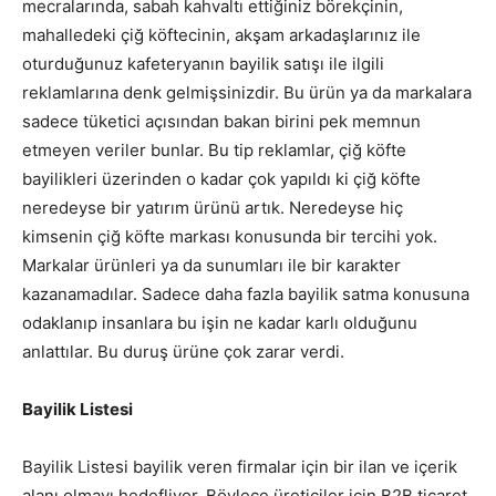
mecralarında, sabah kahvaltı ettiğiniz börekçinin,
mahalledeki çiğ köftecinin, akşam arkadaşlarınız ile
oturduğunuz kafeteryanın bayilik satışı ile ilgili
reklamlarına denk gelmişsinizdir. Bu ürün ya da markalara
sadece tüketici açısından bakan birini pek memnun
etmeyen veriler bunlar. Bu tip reklamlar, çiğ köfte
bayilikleri üzerinden o kadar çok yapıldı ki çiğ köfte
neredeyse bir yatırım ürünü artık. Neredeyse hiç
kimsenin çiğ köfte markası konusunda bir tercihi yok.
Markalar ürünleri ya da sunumları ile bir karakter
kazanamadılar. Sadece daha fazla bayilik satma konusuna
odaklanıp insanlara bu işin ne kadar karlı olduğunu
anlattılar. Bu duruş ürüne çok zarar verdi.
Bayilik Listesi
Bayilik Listesi bayilik veren firmalar için bir ilan ve içerik
alanı olmayı hedefliyor. Böylece üreticiler için B2B ticaret