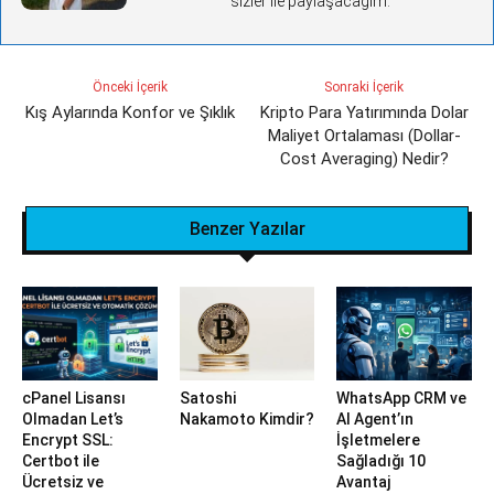
sizler ile paylaşacağım.
Önceki İçerik
Sonraki İçerik
Kış Aylarında Konfor ve Şıklık
Kripto Para Yatırımında Dolar
Maliyet Ortalaması (Dollar-
Cost Averaging) Nedir?
Benzer Yazılar
cPanel Lisansı
Satoshi
WhatsApp CRM ve
Olmadan Let’s
Nakamoto Kimdir?
AI Agent’ın
Encrypt SSL:
İşletmelere
Certbot ile
Sağladığı 10
Ücretsiz ve
Avantaj