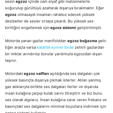
sesin
egzoz
içinde cam elyaf gibi malzemelerle
soğurulup gürültüyü azaltarak dışarıya bırakmaktır. Eğer
egzoz
olmasaydı insanları rahatsız edecek yüksek
desibeller de sesler ortaya çıkardı. Bu yüksek ses
kirliliğini engellemek için
egzoz sistemi
geliştirilmiştir.
Motorda yanan gazlar manifolddan
egzoz boğazına
gelir.
Eğer araçta varsa
katalitik konvertörde
zehirli gazlardan
bir miktar arındırılıp borular yardımıyla egzozdan dışarı
taşınır.
Motordaki
egzoz valfları
açıldığında ses dalgaları çok
yüksek basınçta dışarıya çıkmak isterler. Atılan yanmış
gaz atıklarıyla birlikte ses dalgaları ilerler ve dışarıda
insan kulağına çarpıp kulak zarını titreştirir ve biz bunu
ses olarak algılarız. İnsan kulağına zarar veren frekans ve
basınçtaki ses dalgalarını minimal boyutlara indirmek için
egzoz sistemi kullanılır.