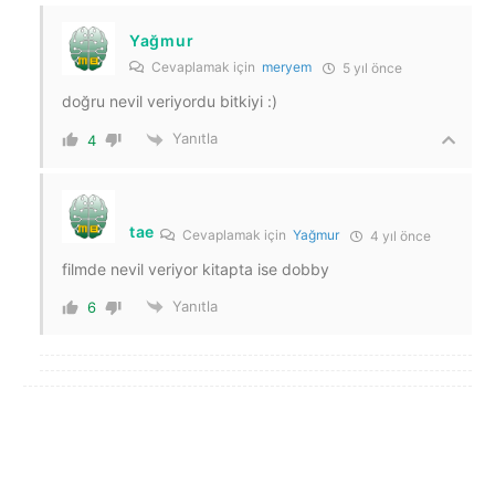
Yağmur
Cevaplamak için
meryem
5 yıl önce
doğru nevil veriyordu bitkiyi :)
Yanıtla
4
tae
Cevaplamak için
Yağmur
4 yıl önce
filmde nevil veriyor kitapta ise dobby
Yanıtla
6