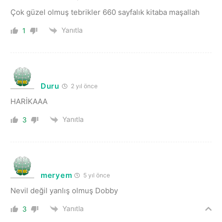
Çok güzel olmuş tebrikler 660 sayfalık kitaba maşallah
Yanıtla
1
Duru
2 yıl önce
HARİKAAA
Yanıtla
3
meryem
5 yıl önce
Nevil değil yanlış olmuş Dobby
Yanıtla
3