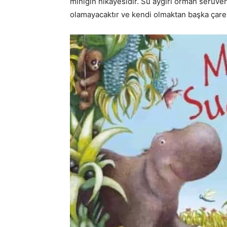
miniğin hikayesidir. Su aygırı orman serüven
olamayacaktır ve kendi olmaktan başka çares