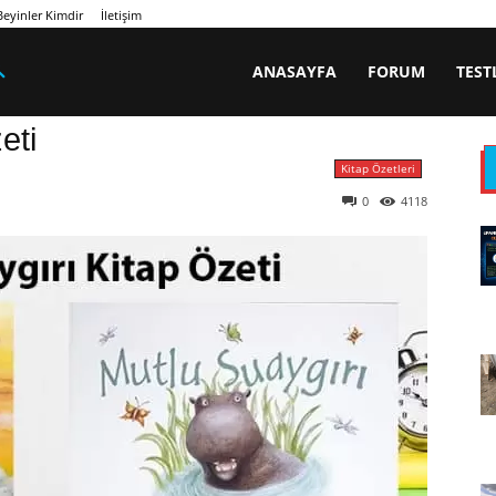
eyinler Kimdir
İletişim
ANASAYFA
FORUM
TEST
eti
Kitap Özetleri
0
4118