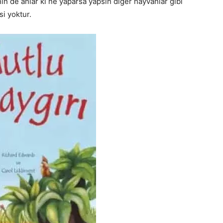
in de anlar ki ne yaparsa yapsın diğer hayvanlar gibi
i yoktur.