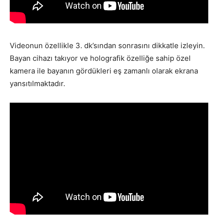
Videonun özellikle 3. dk’sından sonrasını dikkatle izleyin.
Bayan cihazı takıyor ve holografik özelliğe sahip özel
kamera ile bayanın gördükleri eş zamanlı olarak ekrana
yansıtılmaktadır.