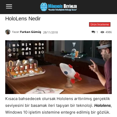
HoloLens Nedir
Ürün İnceleme
Yazar:
Furkan Gümüş
1
4986
28/11/2018
Kısaca bahsedecek olursak Hololens arttırılmış gerçeklik
seviyesini bir basamak ileri taşıyan bir teknoloji.
Hololens
,
Windows 10 işletim sistemine entegre edilmiş bir gözlük.