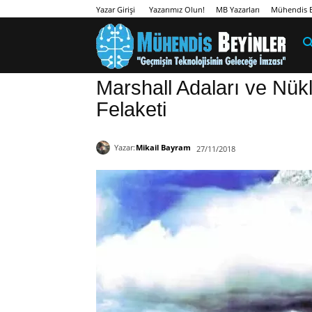
Yazarımız Olun!
MB Yazarları
Mühendis B
Yazar Girişi
Marshall Adaları ve Nü
Felaketi
Yazar:
Mikail Bayram
27/11/2018