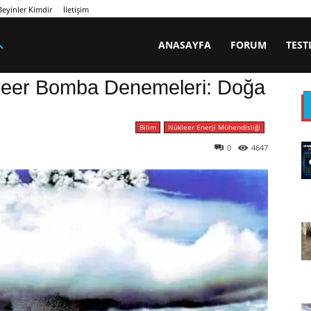
eyinler Kimdir
İletişim
ANASAYFA
FORUM
TEST
kleer Bomba Denemeleri: Doğa
Bilim
Nükleer Enerji Mühendisliği
0
4647