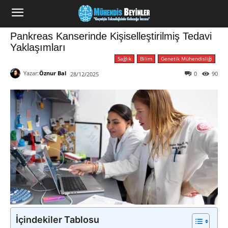
Pankreas Kanserinde Kişiselleştirilmiş Tedavi
Yaklaşımları
Sağlık
Bilim
Genetik Mühendisliği
Yazar:
Öznur Bal
0
90
28/12/2025
İçindekiler Tablosu