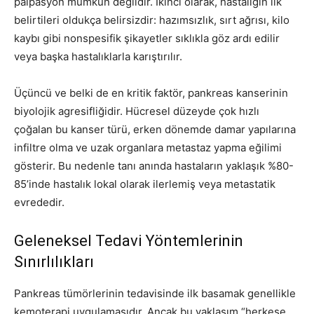
palpasyon mümkün değildir. İkinci olarak, hastalığın ilk
belirtileri oldukça belirsizdir: hazımsızlık, sırt ağrısı, kilo
kaybı gibi nonspesifik şikayetler sıklıkla göz ardı edilir
veya başka hastalıklarla karıştırılır.
Üçüncü ve belki de en kritik faktör, pankreas kanserinin
biyolojik agresifliğidir. Hücresel düzeyde çok hızlı
çoğalan bu kanser türü, erken dönemde damar yapılarına
infiltre olma ve uzak organlara metastaz yapma eğilimi
gösterir. Bu nedenle tanı anında hastaların yaklaşık %80-
85’inde hastalık lokal olarak ilerlemiş veya metastatik
evrededir.
Geleneksel Tedavi Yöntemlerinin
Sınırlılıkları
Pankreas tümörlerinin tedavisinde ilk basamak genellikle
kemoterapi uygulamasıdır. Ancak bu yaklaşım “herkese