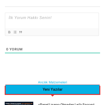
0
YORUM
Arıcılık Malzemeleri
Yeni Yazılar
cPanel Lisansı Olmadan Let’s Encrypt