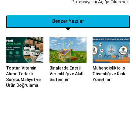
Potansiyelini Açığa Çıkarmak
Benzer Yazılar
Toptan Vitamin
Binalarda Enerji
Mühendislikte İş
Alımı: Tedarik
Verimliliği ve Akıllı
Güvenliği ve Risk
Süreci, Maliyet ve
Sistemler
Yönetimi
Ürün Doğrulama