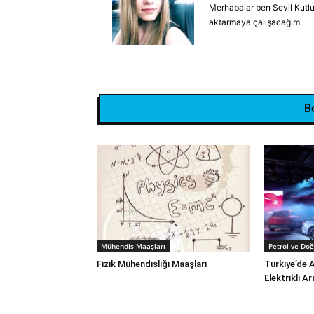
Merhabalar ben Sevil Kutlu.
aktarmaya çalışacağım.
B
Mühendis Maaşları
Petrol ve Doğ
Fizik Mühendisliği Maaşları
Türkiye’de 
Elektrikli A