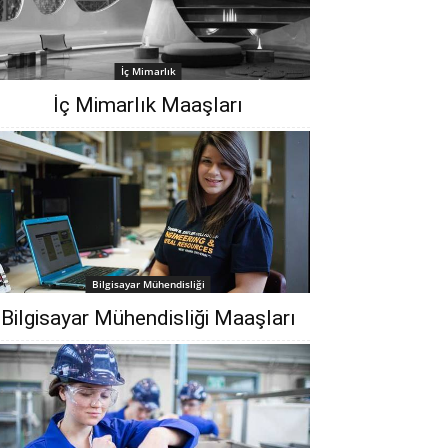
İç Mimarlık
İç Mimarlık Maaşları
Bilgisayar Mühendisliği
Bilgisayar Mühendisliği Maaşları