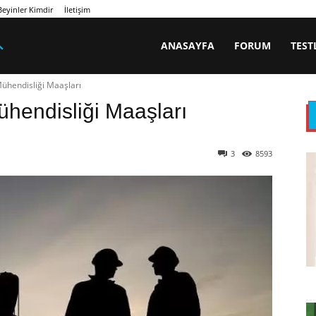
eyinler Kimdir
İletişim
ANASAYFA
FORUM
TEST
ühendisliği Maaşları
hendisliği Maaşları
3
8593