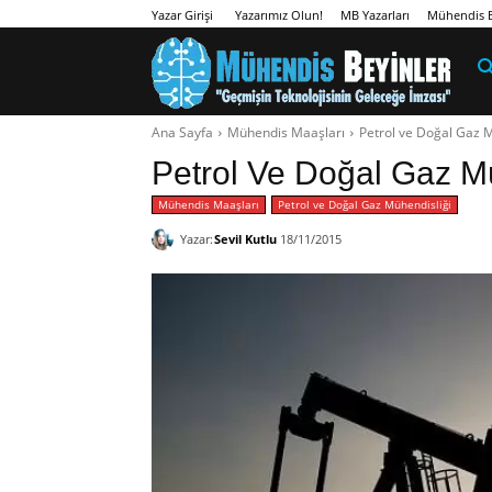
Yazarımız Olun!
MB Yazarları
Mühendis B
Yazar Girişi
Ana Sayfa
Mühendis Maaşları
Petrol ve Doğal Gaz M
Petrol Ve Doğal Gaz Mü
Mühendis Maaşları
Petrol ve Doğal Gaz Mühendisliği
Yazar:
Sevil Kutlu
18/11/2015