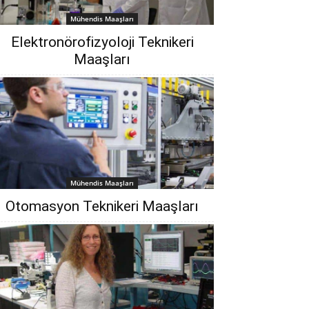
Mühendis Maaşları
Elektronörofizyoloji Teknikeri
Maaşları
Mühendis Maaşları
Otomasyon Teknikeri Maaşları