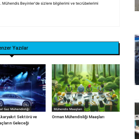
 Mühendis Beyinler'de sizlere bilgilerimi ve tecrübelerimi
enzer Yazılar
al Gaz Mühendisliği
Mühendis Maaşları
Akaryakıt Sektörü ve
Orman Mühendisliği‎ Maaşları
raçların Geleceği