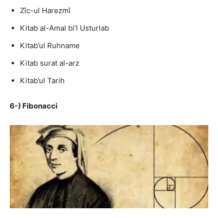
Zîc-ul Harezmî
Kitab al-Amal bi’l Usturlab
Kitab’ul Ruhname
Kitab surat al-arz
Kitab’ul Tarih
6-) Fibonacci