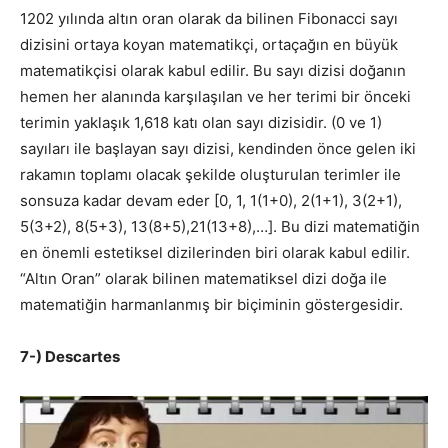
1202 yılında altın oran olarak da bilinen Fibonacci sayı
dizisini ortaya koyan matematikçi, ortaçağın en büyük
matematikçisi olarak kabul edilir. Bu sayı dizisi doğanın
hemen her alanında karşılaşılan ve her terimi bir önceki
terimin yaklaşık 1,618 katı olan sayı dizisidir. (0 ve 1)
sayıları ile başlayan sayı dizisi, kendinden önce gelen iki
rakamın toplamı olacak şekilde oluşturulan terimler ile
sonsuza kadar devam eder [0, 1, 1(1+0), 2(1+1), 3(2+1),
5(3+2), 8(5+3), 13(8+5),21(13+8),…]. Bu dizi matematiğin
en önemli estetiksel dizilerinden biri olarak kabul edilir.
“Altın Oran” olarak bilinen matematiksel dizi doğa ile
matematiğin harmanlanmış bir biçiminin göstergesidir.
7-) Descartes