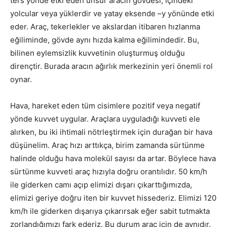
ters yönde etki eden unsur aracın gövdesi, içindeki
yolcular veya yüklerdir ve yatay eksende –y yönünde etki
eder. Araç, tekerlekler ve akslardan itibaren hızlanma
eğiliminde, gövde aynı hızda kalma eğilimindedir. Bu,
bilinen eylemsizlik kuvvetinin oluşturmuş olduğu
dirençtir. Burada aracın ağırlık merkezinin yeri önemli rol
oynar.
Hava, hareket eden tüm cisimlere pozitif veya negatif
yönde kuvvet uygular. Araçlara uyguladığı kuvveti ele
alırken, bu iki ihtimali nötrleştirmek için durağan bir hava
düşünelim. Araç hızı arttıkça, birim zamanda sürtünme
halinde olduğu hava molekül sayısı da artar. Böylece hava
sürtünme kuvveti araç hızıyla doğru orantılıdır. 50 km/h
ile giderken camı açıp elimizi dışarı çıkarttığımızda,
elimizi geriye doğru iten bir kuvvet hissederiz. Elimizi 120
km/h ile giderken dışarıya çıkarırsak eğer sabit tutmakta
zorlandığımızı fark ederiz. Bu durum araç için de aynıdır.