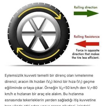
Eylemsizlik kuvveti temelli bir direnç olan ivmelenme
direnci; aracın ilk hızdan (V
) ikinci bir hıza (V
) geçme
0
1
eğiliminde ortaya çıkar. Örneğin V
=50 km/h den V
=80
0
1
km/h e hızlanan bir araç ele alalım. Bu hızlanma
esnasında tekerleklerin yerden sağladığı itiş kuvvetine