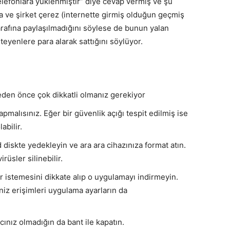
telefonlara yüklenmiştir” diye cevap vermiş ve şu
a ve şirket çerez (internette girmiş olduğun geçmiş
tarafına paylaşılmadığını söylese de bunun yalan
teyenlere para alarak sattığını söylüyor.
meden önce çok dikkatli olmanız gerekiyor
pmalısınız. Eğer bir güvenlik açığı tespit edilmiş ise
abilir.
 diskte yedekleyin ve ara ara cihazınıza format atın.
üsler silinebilir.
er istemesini dikkate alıp o uygulamayı indirmeyin.
niz erişimleri uygulama ayarların da
cınız olmadığın da bant ile kapatın.