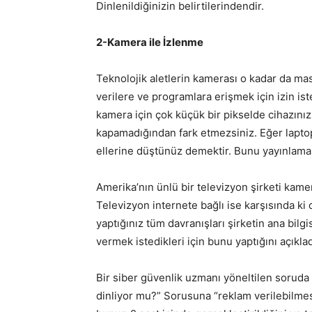
Dinlenildiğinizin belirtilerindendir.
2-Kamera ile İzlenme
Teknolojik aletlerin kamerası o kadar da mas
verilere ve programlara erişmek için izin is
kamera için çok küçük bir pikselde cihazınız
kapamadığından fark etmezsiniz. Eğer lapt
ellerine düştünüz demektir. Bunu yayınlamam
Amerika’nın ünlü bir televizyon şirketi kamer
Televizyon internete bağlı ise karşısında ki 
yaptığınız tüm davranışları şirketin ana bil
vermek istedikleri için bunu yaptığını açıkladı
Bir siber güvenlik uzmanı yöneltilen sorud
dinliyor mu?” Sorusuna “reklam verilebilmes