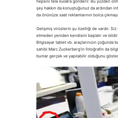
hepsini tele kulak’a gönderir. Bu yüzden olmal
şey hakkın da konuştuğunuz da ardından int
da önünüze saat reklamlarının bolca çıkmaya
Gelişmiş virüslerin şu özelliği de vardır. Siz
etmeden yeniden kendisini başlatır ve bildir
Bilgisayar tablet vb. araçlarınızın çoğunda b
sahibi Marc Zuckerberg’in fotoğrafın da bil
bunlar gerçek ve yapılabilir olduğunu göste