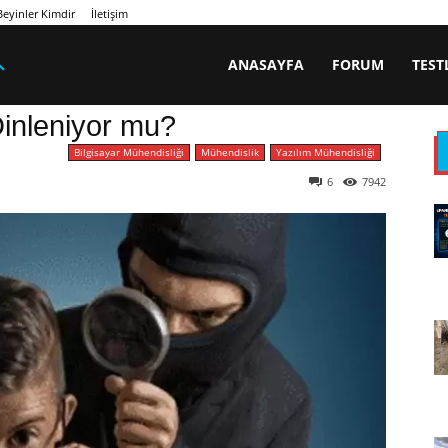
eyinler Kimdir
İletişim
ANASAYFA
FORUM
TEST
Dinleniyor mu?
Bilgisayar Mühendisliği
Mühendislik
Yazılım Mühendisliği
6
7942