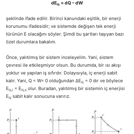
dE
= dQ – dW
iç
şeklinde ifade edilir. Birinci kanundaki eşitlik, bir enerji
korunumu ifadesidir; ve sistemde değişen tek enerji
türünün E olacağını söyler. Şimdi bu şartları taşıyan bazı
özel durumlara bakalım.
Önce, yalıtılmış bir sistem inceleyelim. Yani, sistem
çevresi ile etkileşmiyor ol­sun. Bu durumda, bir ısı akışı
yoktur ve yapılan iş sıfırdır. Dolayısıyla, iç enerji sabit
kalır. Yani, Q = W= 0 olduğundan ΔE
= 0 dır ve böylece
iç
E
= E
olur. Buradan, yalıtılmış bir sistemin iç enerjisi
iç,i
iç,s
E
sabit kalır sonucuna varırız.
iç