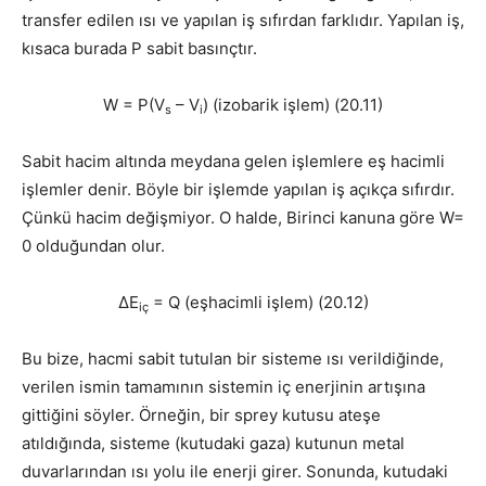
transfer edilen ısı ve yapılan iş sıfırdan farklıdır. Yapılan iş,
kısaca burada P sabit basınçtır.
W = P(V
– V
) (izobarik işlem) (20.11)
s
i
Sabit hacim altında meydana gelen işlemlere eş hacimli
işlemler denir. Böyle bir işlemde yapılan iş açıkça sıfırdır.
Çünkü hacim değişmiyor. O halde, Birinci kanuna göre W=
0 olduğundan olur.
ΔE
= Q (eşhacimli işlem) (20.12)
iç
Bu bize, hacmi sabit tutulan bir sisteme ısı verildiğinde,
verilen ismin tamamının sistemin iç enerjinin artışına
gittiğini söyler. Örneğin, bir sprey kutusu ateşe
atıldığında, sisteme (kutudaki gaza) kutunun metal
duvarlarından ısı yolu ile enerji girer. Sonunda, kutudaki