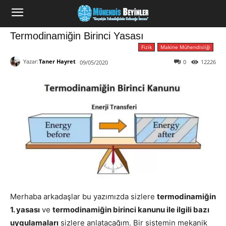
Termodinamiğin Birinci Yasası
Fizik
Makine Mühendisliği
Yazar:
Taner Hayret
0
12226
09/05/2020
Merhaba arkadaşlar bu yazımızda sizlere
termodinamiğin
1. yasası
ve
termodinamiğin birinci kanunu ile ilgili bazı
uygulamaları
sizlere anlatacağım. Bir sistemin mekanik