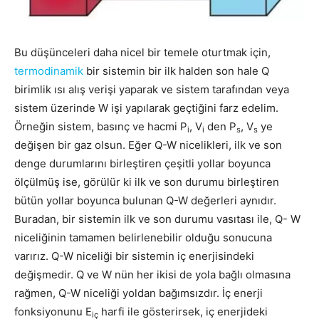
Bu düşünceleri daha nicel bir temele oturtmak için,
termodinamik
bir sistemin bir ilk halden son hale Q
birimlik ısı alış verişi yaparak ve sistem tarafından veya
sistem üzerinde W işi yapılarak geçtiğini farz edelim.
Örneğin sistem, basınç ve hacmi P
, V
den P
, V
ye
i
i
s
s
değişen bir gaz olsun. Eğer Q-W nicelikleri, ilk ve son
denge durumlarını birleştiren çeşitli yollar boyunca
ölçülmüş ise, görülür ki ilk ve son durumu birleştiren
bütün yollar boyunca bulunan Q-W değerleri aynıdır.
Buradan, bir sistemin ilk ve son durumu vasıtası ile, Q- W
niceliğinin tamamen belirlenebilir olduğu sonucuna
varırız. Q-W niceliği bir sistemin iç enerjisindeki
değişmedir. Q ve W nün her ikisi de yola bağlı olmasına
rağmen, Q-W niceliği yoldan bağımsızdır. İç enerji
fonksiyonunu E
harfi ile gösterirsek, iç enerjideki
iç