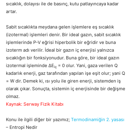
sıcaklık, dolayısı ile de basınç, kutu patlayıncaya kadar
artar.
Sabit sıcaklıkta meydana gelen işlemlere eş sıcaklık
(izotermal) işlemleri denir. Bir ideal gazın, sabit sıcaklık
işlemlerinde P-V eğrisi hiperbolik bir eğridir ve buna
izoterm adı verilir. İdeal bir gazın iç enerjisi yalnızca
sıcaklığın bir fonksiyonudur. Buna göre, bir ideal gazın
izotermal işleminde ΔE
= 0 olur. Yani, gaza verilen Q
iç
kadarlık enerji, gaz tarafından yapılan işe eşit olur; yani Q
= W dir. Demek ki, ısı yolu ile giren enerji, sistemden iş
olarak çıkar. Sonuçta, sistemin iç enerjisinde bir değişme
olmaz.
Kaynak: Serway Fizik Kitabı
Konu ile ilgili diğer bir yazımız;
Termodinamiğin 2. yasası
– Entropi Nedir