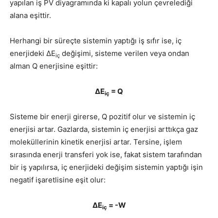
yapılan iş PV diyagramında ki kapalı yolun çevrelediği
alana eşittir.
Herhangi bir süreçte sistemin yaptığı iş sıfır ise, iç
enerjideki ΔE
değişi­mi, sisteme verilen veya ondan
iç
alman Q enerjisine eşittir:
ΔE
= Q
iç
Sisteme bir enerji girerse, Q pozitif olur ve sistemin iç
enerjisi artar. Gazlarda, sistemin iç enerjisi arttıkça gaz
moleküllerinin kinetik enerjisi artar. Tersine, işlem
sırasında enerji transferi yok ise, fakat sistem tarafından
bir iş yapılırsa, iç enerjideki değişim sistemin yaptığı işin
negatif işaretlisine eşit olur:
ΔE
= -W
iç