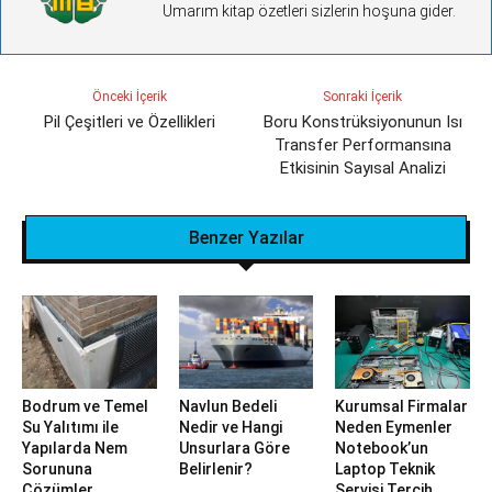
Umarım kitap özetleri sizlerin hoşuna gider.
Önceki İçerik
Sonraki İçerik
Pil Çeşitleri ve Özellikleri
Boru Konstrüksiyonunun Isı
Transfer Performansına
Etkisinin Sayısal Analizi
Benzer Yazılar
Bodrum ve Temel
Navlun Bedeli
Kurumsal Firmalar
Su Yalıtımı ile
Nedir ve Hangi
Neden Eymenler
Yapılarda Nem
Unsurlara Göre
Notebook’un
Sorununa
Belirlenir?
Laptop Teknik
Çözümler
Servisi Tercih