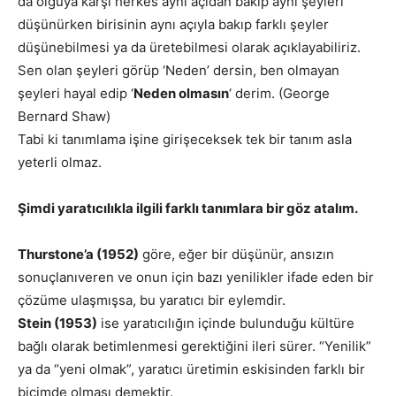
da olguya karşı herkes aynı açıdan bakıp aynı şeyleri
düşünürken birisinin aynı açıyla bakıp farklı şeyler
düşünebilmesi ya da üretebilmesi olarak açıklayabiliriz.
Sen olan şeyleri görüp ‘Neden’ dersin, ben olmayan
şeyleri hayal edip ‘
Neden olmasın
‘ derim. (George
Bernard Shaw)
Tabi ki tanımlama işine girişeceksek tek bir tanım asla
yeterli olmaz.
Şimdi yaratıcılıkla ilgili farklı tanımlara bir göz atalım.
Thurstone’a (1952)
göre, eğer bir düşünür, ansızın
sonuçlanıveren ve onun için bazı yenilikler ifade eden bir
çözüme ulaşmışsa, bu yaratıcı bir eylemdir.
Stein (1953)
ise yaratıcılığın içinde bulunduğu kültüre
bağlı olarak betimlenmesi gerektiğini ileri sürer. “Yenilik”
ya da “yeni olmak”, yaratıcı üretimin eskisinden farklı bir
biçimde olması demektir.