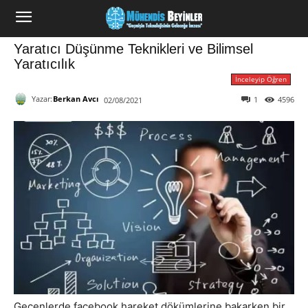
Yaratıcı Düşünme Teknikleri ve Bilimsel
Yaratıcılık
İnceleyip Öğren
Yazar:
Berkan Avcı
1
4596
02/08/2021
Geçenlerde facebook hareket dökümlerine bakarken bir