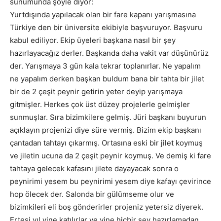
sunumunda şöyle diyor:
Yurtdışında yapılacak olan bir fare kapanı yarışmasına
Türkiye den bir üniversite ekibiyle başvuruyor. Başvuru
kabul ediliyor. Ekip üyeleri başkana nasıl bir şey
hazırlayacağız derler. Başkanda daha vakit var düşünürüz
der. Yarışmaya 3 gün kala tekrar toplanırlar. Ne yapalım
ne yapalım derken başkan buldum bana bir tahta bir jilet
bir de 2 çeşit peynir getirin yeter deyip yarışmaya
gitmişler. Herkes çok üst düzey projelerle gelmişler
sunmuşlar. Sıra bizimkilere gelmiş. Jüri başkanı buyurun
açıklayın projenizi diye süre vermiş. Bizim ekip başkanı
çantadan tahtayı çıkarmış. Ortasına eski bir jilet koymuş
ve jiletin ucuna da 2 çeşit peynir koymuş. Ve demiş ki fare
tahtaya gelecek kafasını jilete dayayacak sonra o
peynirimi yesem bu peynirimi yesem diye kafayı çevirince
hop ölecek der. Salonda bir gülümseme olur ve
bizimkileri eli boş gönderirler projeniz yetersiz diyerek.
Ertesi yıl yine katılırlar ve yine hiçbir şey hazırlamadan