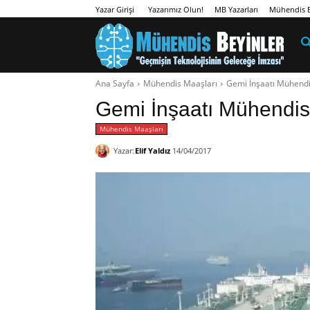
Yazarımız Olun!
MB Yazarları
Mühendis B
Yazar Girişi
Ana Sayfa
Mühendis Maaşları
Gemi İnşaatı Mühendi
Gemi İnşaatı Mühendisl
Mühendis Maaşları
Yazar:
Elif Yaldız
14/04/2017