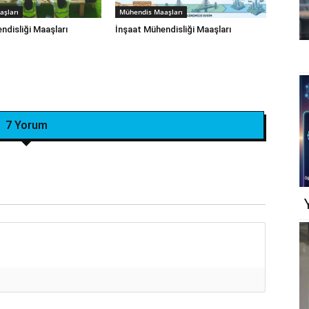
şları
Mühendis Maaşları
disliği‎ Maaşları
İnşaat Mühendisliği Maaşları
7 Yorum