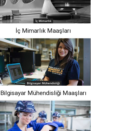
İç Mimarlık
İç Mimarlık Maaşları
Bilgisayar Mühendisliği
Bilgisayar Mühendisliği Maaşları