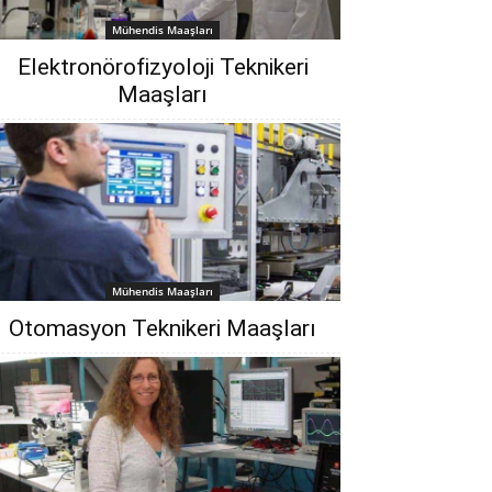
Mühendis Maaşları
Elektronörofizyoloji Teknikeri
Maaşları
Mühendis Maaşları
Otomasyon Teknikeri Maaşları