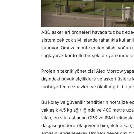
ABD askerleri droneleri havada tuz buz ede
sistem pek çok sivil alanda rahatlıkla kullanı
sunuyor. Omuza monte edilen silah, yoğun ra
sağlayarak kontrollü bir şekilde yere inmeler
Projenin teknik yöneticisi Alex Morrow yapt
dışındaki büyük elçiliklere ve askeri üslere k
tarihi yerler, cezaevleri ve okullar gibi bir
Bu kolay ve güvenilir tehditlerin nötralize 
yaklaşık 4.5 kg ağırlığında ve 400 metre uza
silah, en sık rastlanan GPS ve ISM frekanslar
dalgası göndererek güvenli bir şekilde kar
almasını engelleyerek Drone’u devre dışı bı