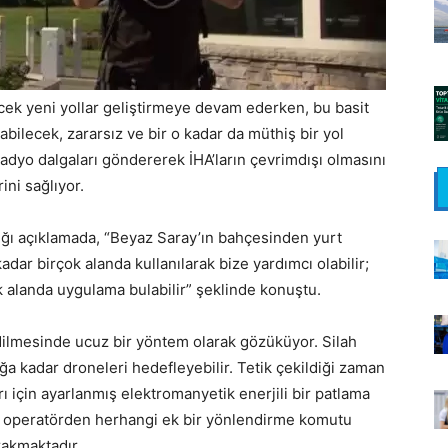
cek yeni yollar geliştirmeye devam ederken, bu basit
labilecek, zararsız ve bir o kadar da müthiş bir yol
dyo dalgaları göndererek İHA’ların çevrimdışı olmasını
ini sağlıyor.
ığı açıklamada, “Beyaz Saray’ın bahçesinden yurt
adar birçok alanda kullanılarak bize yardımcı olabilir;
çok alanda uygulama bulabilir” şeklinde konuştu.
edilmesinde ucuz bir yöntem olarak gözüküyor. Silah
ğa kadar droneleri hedefleyebilir. Tetik çekildiği zaman
ı için ayarlanmış elektromanyetik enerjili bir patlama
şı operatörden herhangi ek bir yönlendirme komutu
rakmaktadır.