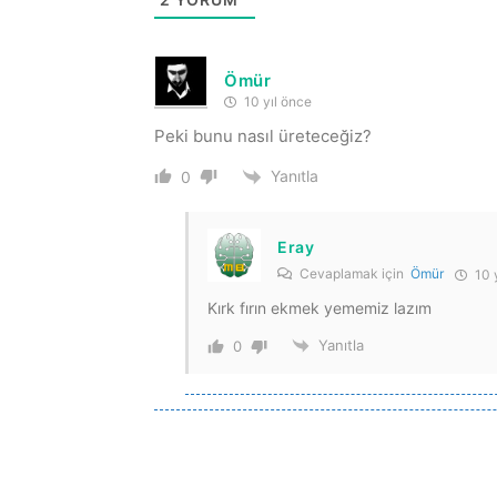
Ömür
10 yıl önce
Peki bunu nasıl üreteceğiz?
Yanıtla
0
Eray
Cevaplamak için
Ömür
10 
Kırk fırın ekmek yememiz lazım
Yanıtla
0