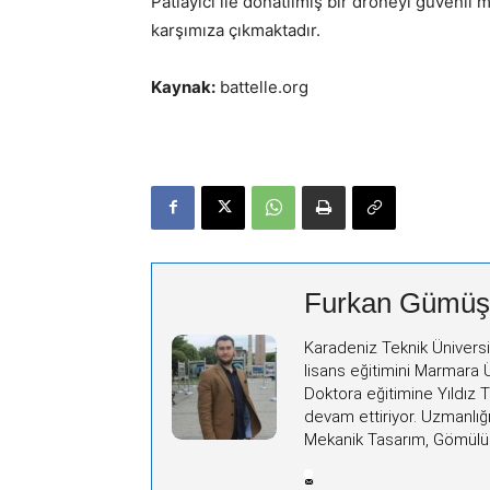
Patlayıcı ile donatılmış bir droneyi güvenl
karşımıza çıkmaktadır.
Kaynak:
battelle.org
Furkan Gümüş
Karadeniz Teknik Ünivers
lisans eğitimini Marmara
Doktora eğitimine Yıldız 
devam ettiriyor. Uzmanlığ
Mekanik Tasarım, Gömülü S