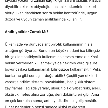
faydası yoktur. O zaman
sağlık
için zararlı olabilir. Kısaca
diyebiliriz ki mikrobiyolojide hastalık etkeninin bakteri
olduğu kanıtlandıktan sonra hekim kontrolünde, uygun
dozda ve uygun zaman aralıklarında kullanılır.
Antibiyotikler Zararlı Mı?
Ülkemizde ve dünyada antibiyotik kullanımının hızla
arttığını görüyoruz. Bunun en büyük nedeni ise bilinçsiz
bir şekilde antibiyotik kullanımına devam etmektir. Yani
hekim vermeden kullanmak ya da hekimin verdiği süre
boyunca ilacı kullanmamak bilinçsizce kullanmaktır. Peki,
bunlar ne gibi sonuçlar doğurabilir? Çeşitli yan etkileri
vardır; sindirim sistemi bozuklukları, bağışıklık sistemi
zayıflaması, ağızda yaralar, ülser, tip 1 diyabet riski, alerji,
öksürük, nefes alma zorluğu, deri döküntüleri gibi. Ama
en çok korkulan sonuç antibiyotik direnci gelişmesidir.
Diğer nedenlerin hepsi sadece kişiyi etkilerken