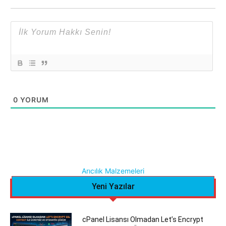
0
YORUM
Arıcılık Malzemeleri
Yeni Yazılar
cPanel Lisansı Olmadan Let’s Encrypt