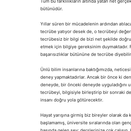
Tüm bu farklılıkların altında yatan net gerçek
bütünüdür.
Yıllar süren bir mücadelenin ardından atılac
tecrübe yatıyor desek de, o tecrübeyi değerli 
tecrübesiz bir bilgi de bizi net şekilde doğr
etmek için bilgiye gereksinim duymaktadır. F
başarısızlıklar bütününe de tecrübe diyebilir
Ünlü bilim insanlarına baktığımızda, netices
deney yapmaktadırlar. Ancak bir önce ki dene
deneyde, bir önceki deneyde uyguladığını uy
tecrübeyi, bilgisiyle birleştirip bir sonraki 
insanı doğru yola götürecektir.
Hayat yarışına girmiş biz bireyler olarak da 
başlamamış, üniversite sıralarında olan genç
başında gelen şey; derslerinize çok çalışı