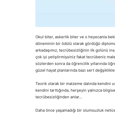
Okul biter, askerlik biter ve o heyecanla bek
döneminin bir ödülü olarak gördüğü diplom
arkadaşımız, tecrübesizliğinin ilk golünü i
çok iyi yetiştirmişsiniz fakat tecrübeniz ma
sözlerden sonra da öğrencilik yıllarında öğ
güzel hayat planlarında bazı sert değşiklik
Teorik olarak bir malzeme dalında kendini us
kendini tarttığında, herşeyin yalnızca bilgis
tecrübesizliğinden anlar…
Daha önce yaşamadığı bir olumsuzluk netices