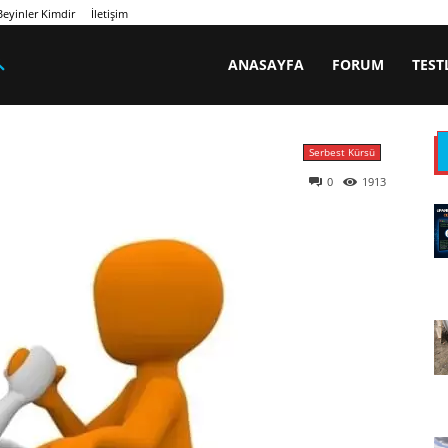
eyinler Kimdir
İletişim
ANASAYFA
FORUM
TEST
Serbest Kürsü
0
1913