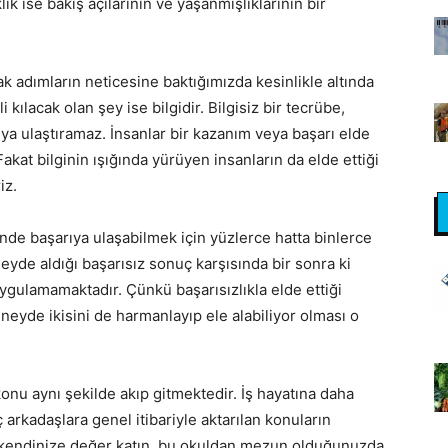
lik ise bakış açılarının ve yaşanmışlıklarının bir
ak adımların neticesine baktığımızda kesinlikle altında
kılacak olan şey ise bilgidir. Bilgisiz bir tecrübe,
uya ulaştıramaz. İnsanlar bir kazanım veya başarı elde
akat bilginin ışığında yürüyen insanların da elde ettiği
iz.
inde başarıya ulaşabilmek için yüzlerce hatta binlerce
yde aldığı başarısız sonuç karşısında bir sonra ki
gulamamaktadır. Çünkü başarısızlıkla elde ettiği
deneyde ikisini de harmanlayıp ele alabiliyor olması o
konu aynı şekilde akıp gitmektedir. İş hayatına daha
 arkadaşlara genel itibariyle aktarılan konuların
n, kendinize değer katın, bu okuldan mezun olduğunuzda