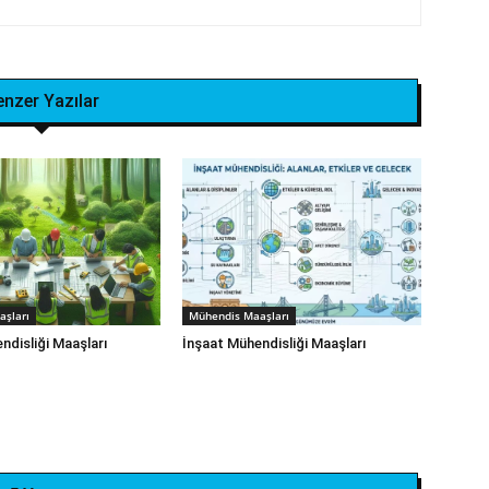
enzer Yazılar
şları
Mühendis Maaşları
disliği‎ Maaşları
İnşaat Mühendisliği Maaşları