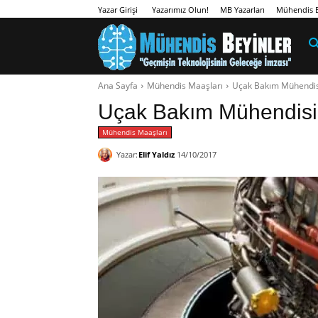
Yazarımız Olun!
MB Yazarları
Mühendis B
Yazar Girişi
Ana Sayfa
Mühendis Maaşları
Uçak Bakım Mühendis
Uçak Bakım Mühendisi
Mühendis Maaşları
Yazar:
Elif Yaldız
14/10/2017