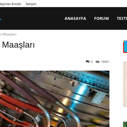
eyinler Kimdir
İletişim
ANASAYFA
FORUM
TEST
i Maaşları
 Maaşları
5
18991