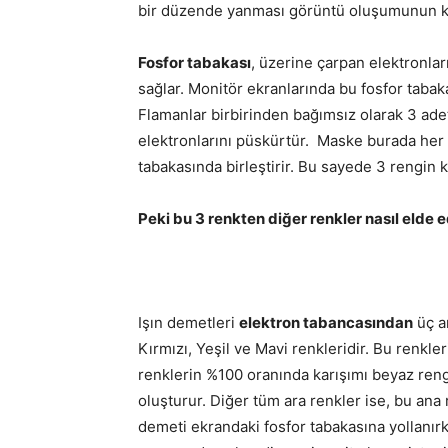
bir düzende yanması görüntü oluşumunun k
Fosfor tabakası
, üzerine çarpan elektronla
sağlar. Monitör ekranlarında bu fosfor tabak
Flamanlar birbirinden bağımsız olarak 3 adett
elektronlarını püskürtür. Maske burada her r
tabakasında birleştirir. Bu sayede 3 rengin 
Peki bu 3 renkten diğer renkler nasıl elde ed
Işın demetleri
elektron tabancasından
üç an
Kırmızı, Yeşil ve Mavi renkleridir. Bu renkler
renklerin %100 oranında karışımı beyaz rengi
oluşturur. Diğer tüm ara renkler ise, bu ana r
demeti ekrandaki fosfor tabakasına yollanır