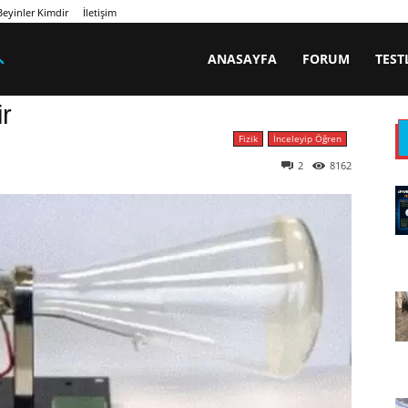
eyinler Kimdir
İletişim
ANASAYFA
FORUM
TEST
r
Fizik
İnceleyip Öğren
2
8162