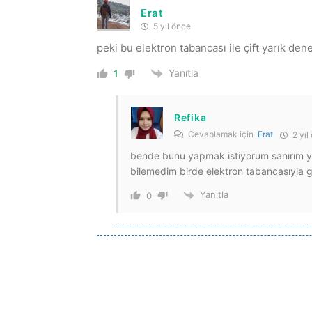
Erat
5 yıl önce
peki bu elektron tabancası ile çift yarık dene
Yanıtla
1
Refika
Cevaplamak için
Erat
2 yıl
bende bunu yapmak istiyorum sanırım yap
bilemedim birde elektron tabancasıyla gö
Yanıtla
0