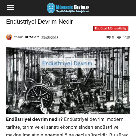
Endüstriyel Devrim Nedir
Endüstri Mühendisliği
Yazar:
Elif Yaldız
0
4439
23/05/2018
Endüstriyel devrim nedir
? Endüstriyel devrim, modern
tarihte, tarım ve el sanatı ekonomisinden endüstri ve
makine imalatının egemenliğine geçiş sürecidir. Bu süreç