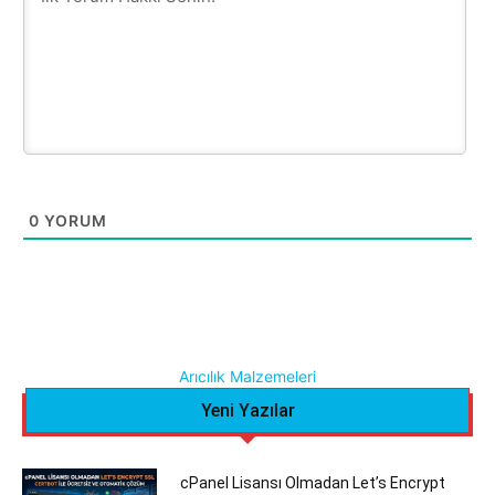
0
YORUM
Arıcılık Malzemeleri
Yeni Yazılar
cPanel Lisansı Olmadan Let’s Encrypt