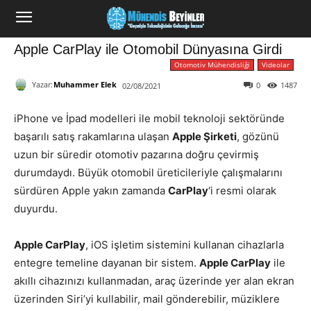
Apple CarPlay ile Otomobil Dünyasına Girdi
Otomotiv Mühendisliği
Videolar
Yazar:
Muhammer Elek
0
1487
02/08/2021
iPhone ve İpad modelleri ile mobil teknoloji sektöründe
başarılı satış rakamlarına ulaşan
Apple Şirketi
, gözünü
uzun bir süredir otomotiv pazarına doğru çevirmiş
durumdaydı. Büyük otomobil üreticileriyle çalışmalarını
sürdüren Apple yakın zamanda
CarPlay
‘i resmi olarak
duyurdu.
Apple CarPlay
, iOS işletim sistemini kullanan cihazlarla
entegre temeline dayanan bir sistem.
Apple CarPlay
ile
akıllı cihazınızı kullanmadan, araç üzerinde yer alan ekran
üzerinden Siri’yi kullabilir, mail gönderebilir, müziklere