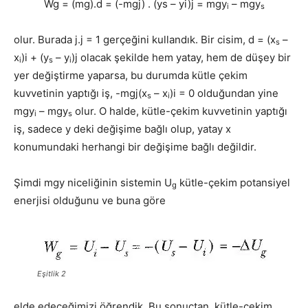
Wg = (mg).d = (-mgj) . (ys – yi)j = mgy
– mgy
i
s
olur. Burada j.j = 1 gerçeğini kullandık. Bir cisim, d = (x
–
s
x
)i + (y
– y
)j olacak şekilde hem yatay, hem de düşey bir
i
s
i
yer değiştirme yaparsa, bu durumda kütle çekim
kuvvetinin yaptığı iş, -mgj(x
– x
)i = 0 olduğundan yine
s
i
mgy
– mgy
olur. O halde, kütle-çekim kuvvetinin yaptığı
i
s
iş, sadece y deki değişime bağlı olup, yatay x
konumundaki herhangi bir değişime bağlı değildir.
Şimdi mgy niceliğinin sistemin U
kütle-çekim potansiyel
g
enerjisi olduğunu ve buna göre
Eşitlik 2
elde edeceğimizi öğrendik. Bu sonuçtan, kütle-çekim