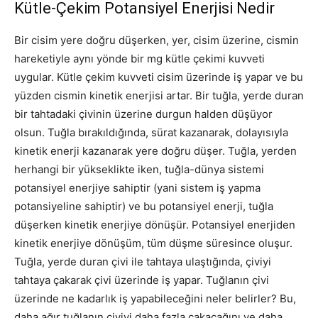
Kütle-Çekim Potansiyel Enerjisi Nedir
Bir cisim yere doğru düşerken, yer, cisim üzerine, cismin
hareketiyle aynı yönde bir mg kütle çekimi kuvveti
uygular. Kütle çekim kuvveti cisim üzerinde iş yapar ve bu
yüzden cismin kinetik enerjisi artar. Bir tuğla, yerde duran
bir tahtadaki çivinin üzerine durgun halden düşüyor
olsun. Tuğla bırakıldığında, sürat kazanarak, dolayısıyla
kinetik enerji kazanarak yere doğru düşer. Tuğla, yerden
herhangi bir yükseklikte iken, tuğla-dünya sistemi
potansiyel enerjiye sahiptir (yani sistem iş yapma
potansiyeline sahiptir) ve bu potansiyel enerji, tuğla
düşerken kinetik enerjiye dönüşür. Potansiyel enerjiden
kinetik enerjiye dönüşüm, tüm düşme süresince oluşur.
Tuğla, yerde duran çivi ile tahtaya ulaştığında, çiviyi
tahtaya çakarak çivi üzerinde iş yapar. Tuğlanın çivi
üzerinde ne kadarlık iş yapabileceğini neler belirler? Bu,
daha ağır tuğlanın çiviyi daha fazla çakacağını ve daha