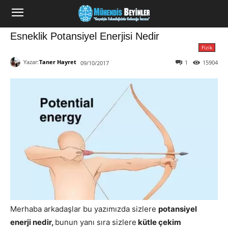
Esneklik Potansiyel Enerjisi Nedir
Fizik
Yazar:
Taner Hayret
1
15904
09/10/2017
Merhaba arkadaşlar bu yazımızda sizlere
potansiyel
enerji nedir,
bunun yanı sıra sizlere
kütle çekim