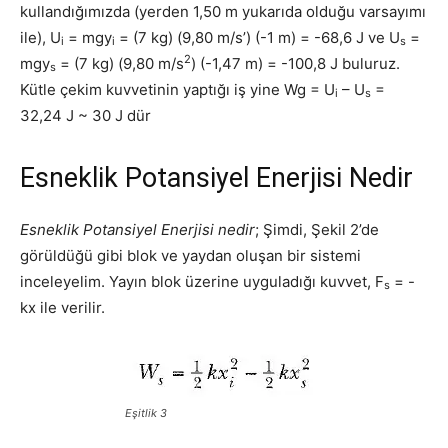
kullandığımızda (yerden 1,50 m yukarıda olduğu varsayımı
ile), U
= mgy
= (7 kg) (9,80 m/s’) (-1 m) = -68,6 J ve U
=
i
i
s
2
mgy
= (7 kg) (9,80 m/s
) (-1,47 m) = -100,8 J buluruz.
s
Kütle çekim kuvvetinin yaptığı iş yine Wg = U
– U
=
i
s
32,24 J ~ 30 J dür
Esneklik Potansiyel Enerjisi Nedir
Esneklik Potansiyel Enerjisi nedir
; Şimdi, Şekil 2’de
görüldüğü gibi blok ve yaydan oluşan bir sistemi
inceleyelim. Yayın blok üzerine uyguladığı kuvvet, F
= -
s
kx ile verilir.
Eşitlik 3