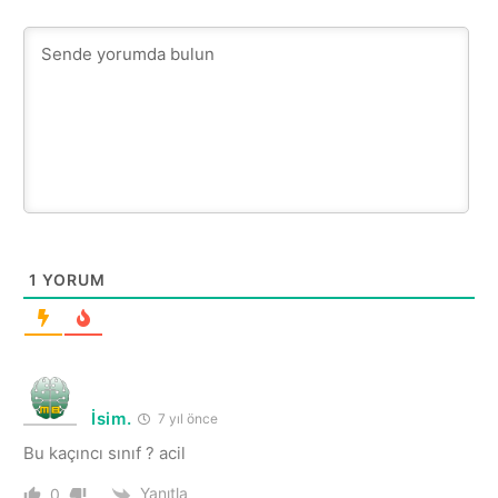
1
YORUM
İsim.
7 yıl önce
Bu kaçıncı sınıf ? acil
Yanıtla
0