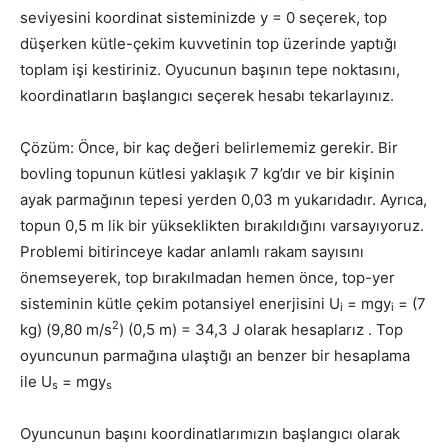
seviyesini koordinat sisteminizde y = 0 seçerek, top
düşerken kütle-çekim kuvvetinin top üzerinde yaptığı
toplam işi kestiriniz. Oyucunun başının tepe noktasını,
koordinatların başlangıcı seçerek hesabı tekarlayınız.
Çözüm: Önce, bir kaç değeri belirlememiz gerekir. Bir
bovling topunun kütlesi yaklaşık 7 kg’dır ve bir kişinin
ayak parmağının tepesi yerden 0,03 m yukarıdadır. Ayrıca,
topun 0,5 m lik bir yükseklikten bırakıldığını varsayıyoruz.
Problemi bitirinceye kadar anlamlı rakam sayısını
önemseyerek, top bırakılmadan hemen önce, top-yer
sisteminin kütle çekim potansiyel enerjisini U
= mgy
= (7
i
i
2
kg) (9,80 m/s
) (0,5 m) = 34,3 J olarak hesaplarız . Top
oyuncunun parmağına ulaştığı an benzer bir hesaplama
ile U
= mgy
s
s
Oyuncunun başını koordinatlarımızın başlangıcı olarak