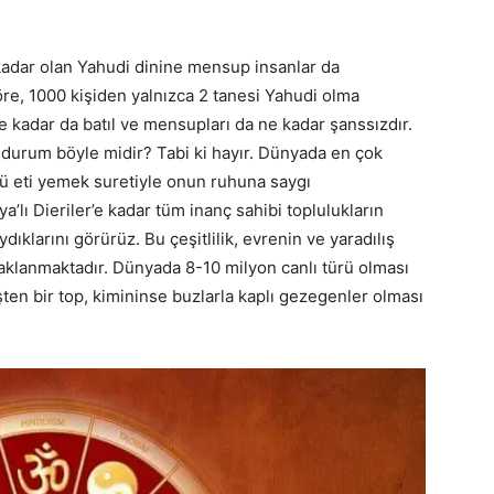
kadar olan Yahudi dinine mensup insanlar da
göre, 1000 kişiden yalnızca 2 tanesi Yahudi olma
ne kadar da batıl ve mensupları da ne kadar şanssızdır.
 durum böyle midir? Tabi ki hayır. Dünyada en çok
ölü eti yemek suretiyle onun ruhuna saygı
lı Dieriler’e kadar tüm inanç sahibi toplulukların
dıklarını görürüz. Bu çeşitlilik, evrenin ve yaradılış
aklanmaktadır. Dünyada 8-10 milyon canlı türü olması
şten bir top, kimininse buzlarla kaplı gezegenler olması