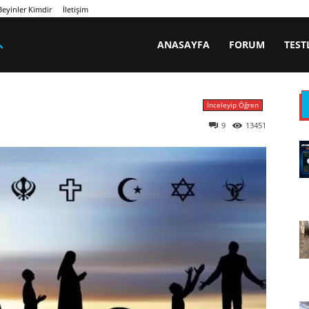
eyinler Kimdir
İletişim
ANASAYFA
FORUM
TEST
İnceleyip Öğren
9
13451