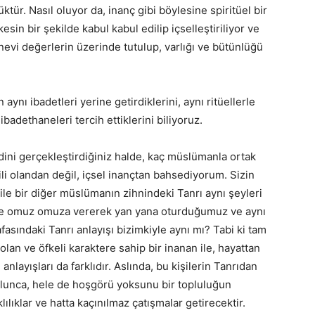
ktür. Nasıl oluyor da, inanç gibi böylesine spiritüel bir
esin bir şekilde kabul kabul edilip içselleştiriliyor ve
evi değerlerin üzerinde tutulup, varlığı ve bütünlüğü
ı ibadetleri yerine getirdiklerini, aynı ritüellerle
ibadethaneleri tercih ettiklerini biliyoruz.
ini gerçekleştirdiğiniz halde, kaç müslümanla ortak
ili olandan değil, içsel inançtan bahsediyorum. Sizin
 ile bir diğer müslümanın zihnindeki Tanrı aynı şeyleri
de omuz omuza vererek yan yana oturduğumuz ve aynı
fasındaki Tanrı anlayışı bizimkiyle aynı mı? Tabi ki tam
olan ve öfkeli karaktere sahip bir inanan ile, hayattan
 anlayışları da farklıdır. Aslında, bu kişilerin Tanrıdan
e olunca, hele de hoşgörü yoksunu bir topluluğun
ılıklar ve hatta kaçınılmaz çatışmalar getirecektir.