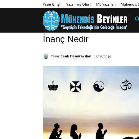
Yazarımız Olun!
MB Yazarları
Mühendis B
Yazar Girişi
İnanç Nedir
Yazar:
Cenk Demirarslan
16/06/2019