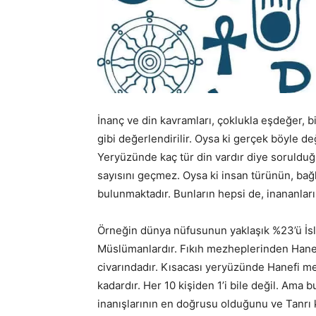
İnanç ve din kavramları, çoklukla eşdeğer, b
gibi değerlendirilir. Oysa ki gerçek böyle değ
Yeryüzünde kaç tür din vardır diye sorulduğ
sayısını geçmez. Oysa ki insan türünün, bağ
bulunmaktadır. Bunların hepsi de, inananların
Örneğin dünya nüfusunun yaklaşık %23’ü İs
Müslümanlardır. Fıkıh mezheplerinden Hanefi
civarındadır. Kısacası yeryüzünde Hanefi m
kadardır. Her 10 kişiden 1’i bile değil. A
inanışlarının en doğrusu olduğunu ve Tanrı ke