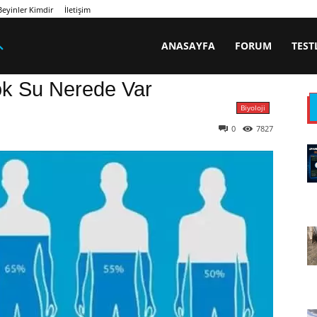
eyinler Kimdir
İletişim
ANASAYFA
FORUM
TEST
k Su Nerede Var
Biyoloji
0
7827