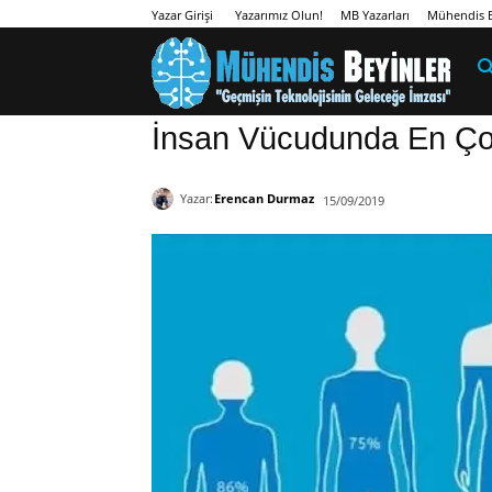
Yazarımız Olun!
MB Yazarları
Mühendis B
Yazar Girişi
İnsan Vücudunda En Ço
Yazar:
Erencan Durmaz
15/09/2019