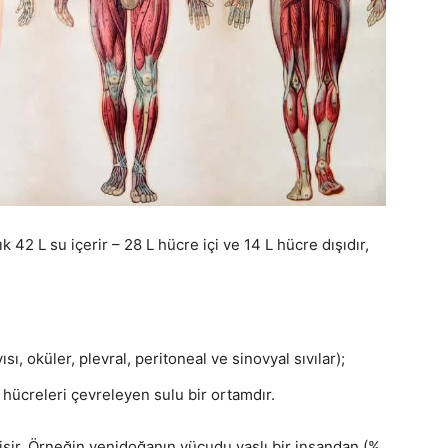
k 42 L su içerir – 28 L hücre içi ve 14 L hücre dışıdır,
ısı, oküler, plevral, peritoneal ve sinovyal sıvılar);
 – hücreleri çevreleyen sulu bir ortamdır.
şir. Örneğin yenidoğanın vücudu yaşlı bir insandan (%