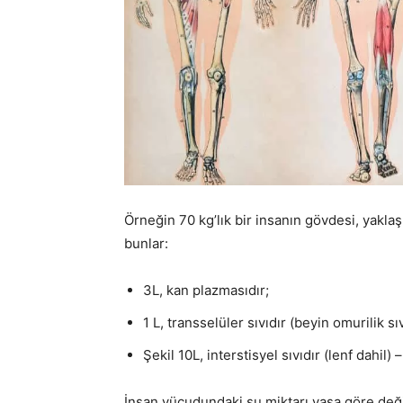
Örneğin 70 kg’lık bir insanın gövdesi, yaklaşı
bunlar:
3L, kan plazmasıdır;
1 L, transselüler sıvıdır (beyin omurilik sıv
Şekil 10L, interstisyel sıvıdır (lenf dahil)
İnsan vücudundaki su miktarı yaşa göre deği