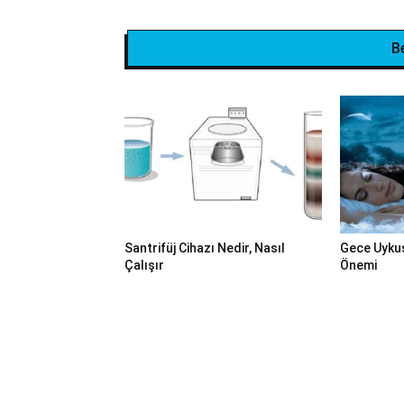
B
Santrifüj Cihazı Nedir, Nasıl
Gece Uykus
Çalışır
Önemi