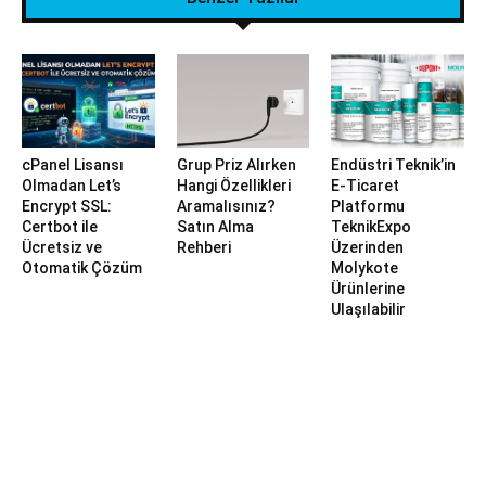
cPanel Lisansı
Grup Priz Alırken
Endüstri Teknik’in
Olmadan Let’s
Hangi Özellikleri
E-Ticaret
Encrypt SSL:
Aramalısınız?
Platformu
Certbot ile
Satın Alma
TeknikExpo
Ücretsiz ve
Rehberi
Üzerinden
Otomatik Çözüm
Molykote
Ürünlerine
Ulaşılabilir