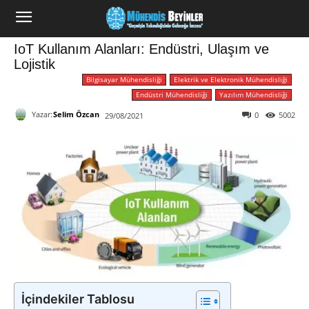
IoT Kullanım Alanları: Endüstri, Ulaşım ve
Lojistik
Bilgisayar Mühendisliği
Elektrik ve Elektronik Mühendisliği
Endüstri Mühendisliği
Yazılım Mühendisliği
Yazar:
Selim Özcan
0
5002
29/08/2021
İçindekiler Tablosu