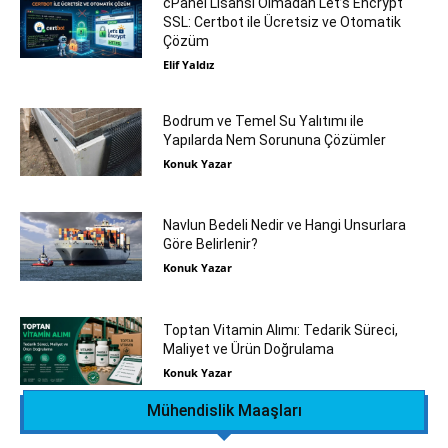
cPanel Lisansı Olmadan Let’s Encrypt
SSL: Certbot ile Ücretsiz ve Otomatik
Çözüm
Elif Yaldız
Bodrum ve Temel Su Yalıtımı ile
Yapılarda Nem Sorununa Çözümler
Konuk Yazar
Navlun Bedeli Nedir ve Hangi Unsurlara
Göre Belirlenir?
Konuk Yazar
Toptan Vitamin Alımı: Tedarik Süreci,
Maliyet ve Ürün Doğrulama
Konuk Yazar
Mühendislik Maaşları