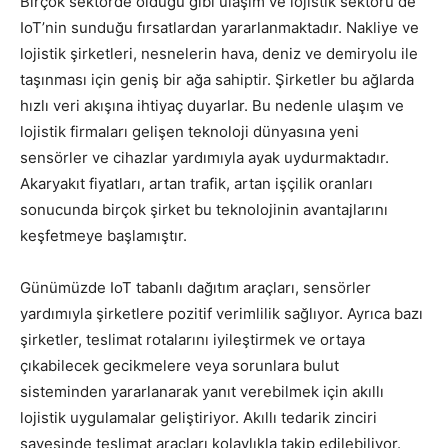
Birçok sektörde olduğu gibi ulaşım ve lojistik sektörü de
IoT’nin sunduğu fırsatlardan yararlanmaktadır. Nakliye ve
lojistik şirketleri, nesnelerin hava, deniz ve demiryolu ile
taşınması için geniş bir ağa sahiptir. Şirketler bu ağlarda
hızlı veri akışına ihtiyaç duyarlar. Bu nedenle ulaşım ve
lojistik firmaları gelişen teknoloji dünyasına yeni
sensörler ve cihazlar yardımıyla ayak uydurmaktadır.
Akaryakıt fiyatları, artan trafik, artan işçilik oranları
sonucunda birçok şirket bu teknolojinin avantajlarını
keşfetmeye başlamıştır.
Günümüzde IoT tabanlı dağıtım araçları, sensörler
yardımıyla şirketlere pozitif verimlilik sağlıyor. Ayrıca bazı
şirketler, teslimat rotalarını iyileştirmek ve ortaya
çıkabilecek gecikmelere veya sorunlara bulut
sisteminden yararlanarak yanıt verebilmek için akıllı
lojistik uygulamalar geliştiriyor. Akıllı tedarik zinciri
sayesinde teslimat araçları kolaylıkla takip edilebiliyor.