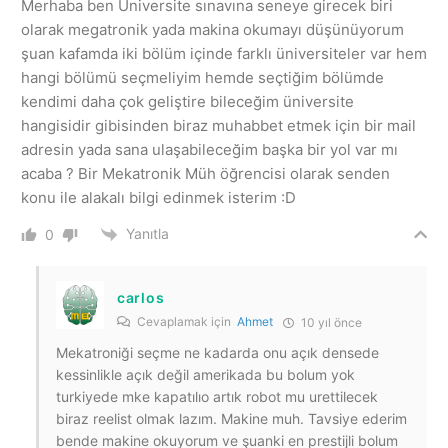
Merhaba ben Üniversite sınavına seneye girecek biri
olarak megatronik yada makina okumayı düşünüyorum
şuan kafamda iki bölüm içinde farklı üniversiteler var hem
hangi bölümü seçmeliyim hemde seçtiğim bölümde
kendimi daha çok geliştire bileceğim üniversite
hangisidir gibisinden biraz muhabbet etmek için bir mail
adresin yada sana ulaşabileceğim başka bir yol var mı
acaba ? Bir Mekatronik Müh öğrencisi olarak senden
konu ile alakalı bilgi edinmek isterim :D
Yanıtla
0
carlos
Cevaplamak için
Ahmet
10 yıl önce
Mekatroniği seçme ne kadarda onu açık densede
kessinlikle açık değil amerikada bu bolum yok
turkiyede mke kapatılıo artık robot mu urettilecek
biraz reelist olmak lazım. Makine muh. Tavsiye ederim
bende makine okuyorum ve şuanki en prestijli bolum