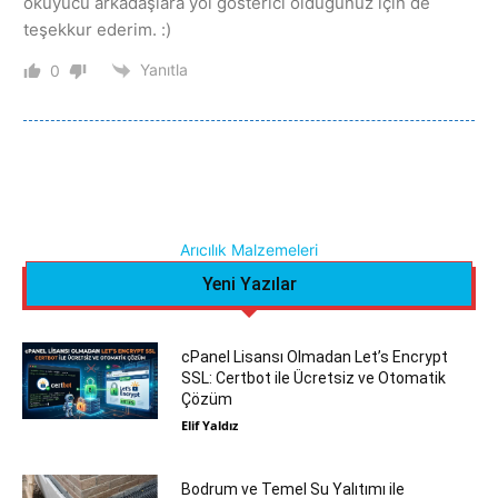
okuyucu arkadaşlara yol gösterici olduğunuz için de
teşekkur ederim. :)
Yanıtla
0
Arıcılık Malzemeleri
Yeni Yazılar
cPanel Lisansı Olmadan Let’s Encrypt
SSL: Certbot ile Ücretsiz ve Otomatik
Çözüm
Elif Yaldız
Bodrum ve Temel Su Yalıtımı ile