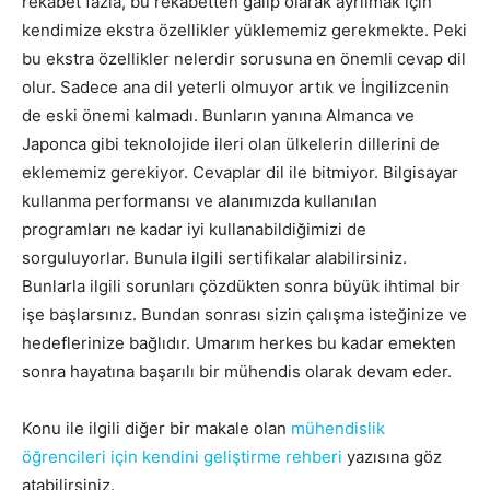
rekabet fazla, bu rekabetten galip olarak ayrılmak için
kendimize ekstra özellikler yüklememiz gerekmekte. Peki
bu ekstra özellikler nelerdir sorusuna en önemli cevap dil
olur. Sadece ana dil yeterli olmuyor artık ve İngilizcenin
de eski önemi kalmadı. Bunların yanına Almanca ve
Japonca gibi teknolojide ileri olan ülkelerin dillerini de
eklememiz gerekiyor. Cevaplar dil ile bitmiyor. Bilgisayar
kullanma performansı ve alanımızda kullanılan
programları ne kadar iyi kullanabildiğimizi de
sorguluyorlar. Bunula ilgili sertifikalar alabilirsiniz.
Bunlarla ilgili sorunları çözdükten sonra büyük ihtimal bir
işe başlarsınız. Bundan sonrası sizin çalışma isteğinize ve
hedeflerinize bağlıdır. Umarım herkes bu kadar emekten
sonra hayatına başarılı bir mühendis olarak devam eder.
Konu ile ilgili diğer bir makale olan
mühendislik
öğrencileri için kendini geliştirme rehberi
yazısına göz
atabilirsiniz.