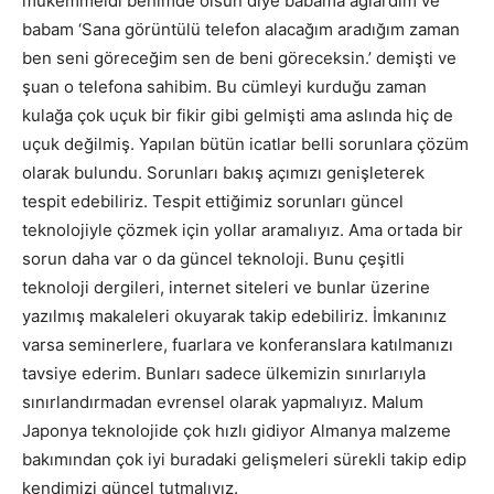
mükemmeldi benimde olsun diye babama ağlardım ve
babam ‘Sana görüntülü telefon alacağım aradığım zaman
ben seni göreceğim sen de beni göreceksin.’ demişti ve
şuan o telefona sahibim. Bu cümleyi kurduğu zaman
kulağa çok uçuk bir fikir gibi gelmişti ama aslında hiç de
uçuk değilmiş. Yapılan bütün icatlar belli sorunlara çözüm
olarak bulundu. Sorunları bakış açımızı genişleterek
tespit edebiliriz. Tespit ettiğimiz sorunları güncel
teknolojiyle çözmek için yollar aramalıyız. Ama ortada bir
sorun daha var o da güncel teknoloji. Bunu çeşitli
teknoloji dergileri, internet siteleri ve bunlar üzerine
yazılmış makaleleri okuyarak takip edebiliriz. İmkanınız
varsa seminerlere, fuarlara ve konferanslara katılmanızı
tavsiye ederim. Bunları sadece ülkemizin sınırlarıyla
sınırlandırmadan evrensel olarak yapmalıyız. Malum
Japonya teknolojide çok hızlı gidiyor Almanya malzeme
bakımından çok iyi buradaki gelişmeleri sürekli takip edip
kendimizi güncel tutmalıyız.