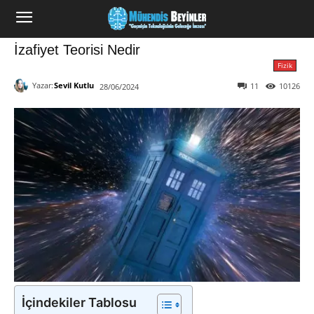
İzafiyet Teorisi Nedir
Fizik
Yazar:
Sevil Kutlu
11
10126
28/06/2024
İçindekiler Tablosu